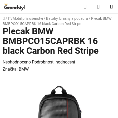
Přejít na obsah
Hledat
NÁKUPN
Domů
/
IT/Mobil příslušenství
/
Batohy, brašny a pouzdra
/
Plecak BMW
BMBPCO15CAPRBK 16 black Carbon Red Stripe
Plecak BMW
BMBPCO15CAPRBK 16
black Carbon Red Stripe
Průměrné hodnocení produktu je 0,0 z 5 hvězdiček.
Neohodnoceno
Podrobnosti hodnocení
Značka:
BMW