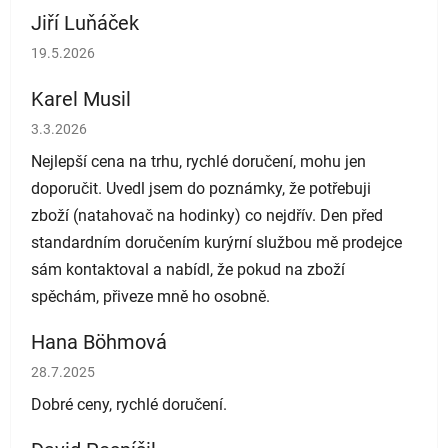
Jiří Luňáček
Hodnocení obchodu je 5 z 5 hvězdiček.
19.5.2026
Karel Musil
Hodnocení obchodu je 5 z 5 hvězdiček.
3.3.2026
Nejlepší cena na trhu, rychlé doručení, mohu jen
doporučit. Uvedl jsem do poznámky, že potřebuji
zboží (natahovač na hodinky) co nejdřív. Den před
standardním doručením kurýrní službou mě prodejce
sám kontaktoval a nabídl, že pokud na zboží
spěchám, přiveze mně ho osobně.
Hana Böhmová
Hodnocení obchodu je 5 z 5 hvězdiček.
28.7.2025
Dobré ceny, rychlé doručení.