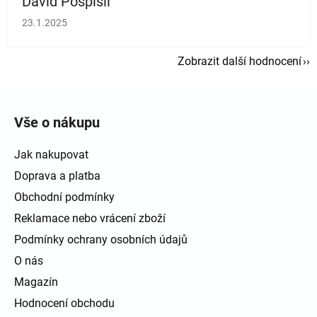
David Pospíšil
Hodnocení obchodu je 5 z 5 hvězdiček.
23.1.2025
Zobrazit další hodnocení
Zápatí
Vše o nákupu
Jak nakupovat
Doprava a platba
Obchodní podmínky
Reklamace nebo vrácení zboží
Podmínky ochrany osobních údajů
O nás
Magazín
Hodnocení obchodu