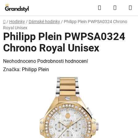
Přejít na obsah
Hledat
NÁKUPN
Domů
/
Hodinky
/
Dámské hodinky
/
Philipp Plein PWPSA0324 Chrono
Royal Unisex
Philipp Plein PWPSA0324
Chrono Royal Unisex
Průměrné hodnocení produktu je 0,0 z 5 hvězdiček.
Neohodnoceno
Podrobnosti hodnocení
Značka:
Philipp Plein