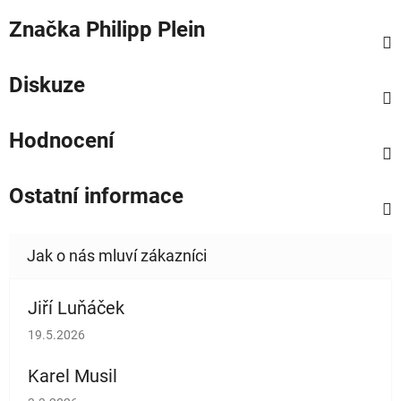
Značka
Philipp Plein
Diskuze
Hodnocení
Ostatní informace
Jiří Luňáček
Hodnocení obchodu je 5 z 5 hvězdiček.
19.5.2026
Karel Musil
Hodnocení obchodu je 5 z 5 hvězdiček.