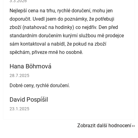
3.3.2026
Nejlepší cena na trhu, rychlé doručení, mohu jen
doporučit. Uvedl jsem do poznámky, že potřebuji
zboží (natahovač na hodinky) co nejdřív. Den před
standardním doručením kurýrní službou mě prodejce
sám kontaktoval a nabídl, že pokud na zboží
spěchám, přiveze mně ho osobně.
Hana Böhmová
Hodnocení obchodu je 5 z 5 hvězdiček.
28.7.2025
Dobré ceny, rychlé doručení.
David Pospíšil
Hodnocení obchodu je 5 z 5 hvězdiček.
23.1.2025
Zobrazit další hodnocení