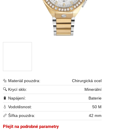
🔩 Materiál pouzdra:
Chirurgická ocel
🔍 Krycí sklo:
Minerální
🔋 Napájení:
Baterie
💧 Vodotěsnost:
50 M
📏 Šířka pouzdra:
42 mm
Přejít na podrobné parametry