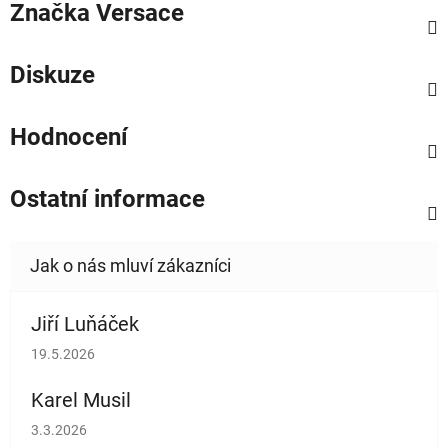
Značka
Versace
Diskuze
Hodnocení
Ostatní informace
Jiří Luňáček
Hodnocení obchodu je 5 z 5 hvězdiček.
19.5.2026
Karel Musil
Hodnocení obchodu je 5 z 5 hvězdiček.
3.3.2026