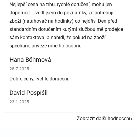
Nejlepší cena na trhu, rychlé doručení, mohu jen
doporučit. Uvedl jsem do poznámky, že potřebuji
zboží (natahovač na hodinky) co nejdřív. Den před
standardním doručením kurýrní službou mě prodejce
sám kontaktoval a nabídl, že pokud na zboží
spěchám, přiveze mně ho osobně.
Hana Böhmová
Hodnocení obchodu je 5 z 5 hvězdiček.
28.7.2025
Dobré ceny, rychlé doručení.
David Pospíšil
Hodnocení obchodu je 5 z 5 hvězdiček.
23.1.2025
Zobrazit další hodnocení
Zápatí