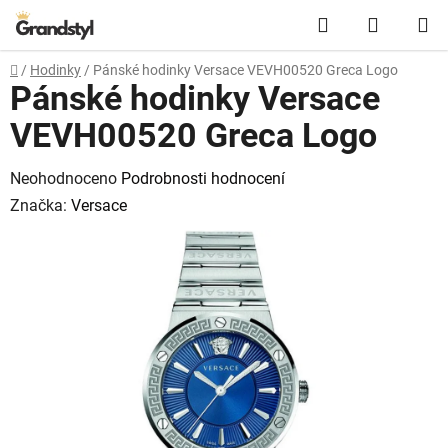
Přejít na obsah
Hledat
NÁKUPN
Domů
/
Hodinky
/
Pánské hodinky Versace VEVH00520 Greca Logo
Pánské hodinky Versace
VEVH00520 Greca Logo
Průměrné hodnocení produktu je 0,0 z 5 hvězdiček.
Neohodnoceno
Podrobnosti hodnocení
Značka:
Versace