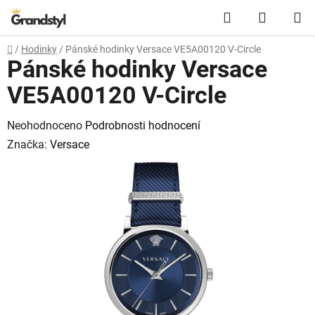
Přejít na obsah
Hledat
NÁKUPN
Domů
/
Hodinky
/
Pánské hodinky Versace VE5A00120 V-Circle
Pánské hodinky Versace
VE5A00120 V-Circle
Průměrné hodnocení produktu je 0,0 z 5 hvězdiček.
Neohodnoceno
Podrobnosti hodnocení
Značka:
Versace