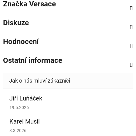
Značka
Versace
Diskuze
Hodnocení
Ostatní informace
Jiří Luňáček
Hodnocení obchodu je 5 z 5 hvězdiček.
19.5.2026
Karel Musil
Hodnocení obchodu je 5 z 5 hvězdiček.
3.3.2026