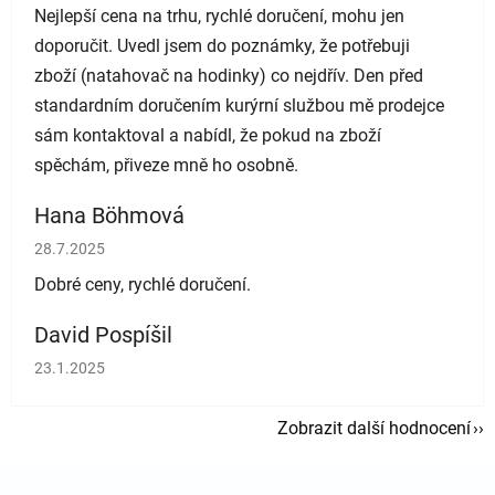
Nejlepší cena na trhu, rychlé doručení, mohu jen
doporučit. Uvedl jsem do poznámky, že potřebuji
zboží (natahovač na hodinky) co nejdřív. Den před
standardním doručením kurýrní službou mě prodejce
sám kontaktoval a nabídl, že pokud na zboží
spěchám, přiveze mně ho osobně.
Hana Böhmová
Hodnocení obchodu je 5 z 5 hvězdiček.
28.7.2025
Dobré ceny, rychlé doručení.
David Pospíšil
Hodnocení obchodu je 5 z 5 hvězdiček.
23.1.2025
Zobrazit další hodnocení
Zápatí