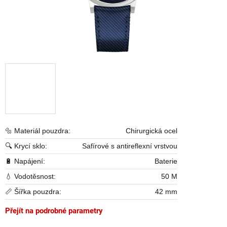
🔩 Materiál pouzdra:
Chirurgická ocel
🔍 Krycí sklo:
Safírové s antireflexní vrstvou
🔋 Napájení:
Baterie
💧 Vodotěsnost:
50 M
📏 Šířka pouzdra:
42 mm
Přejít na podrobné parametry