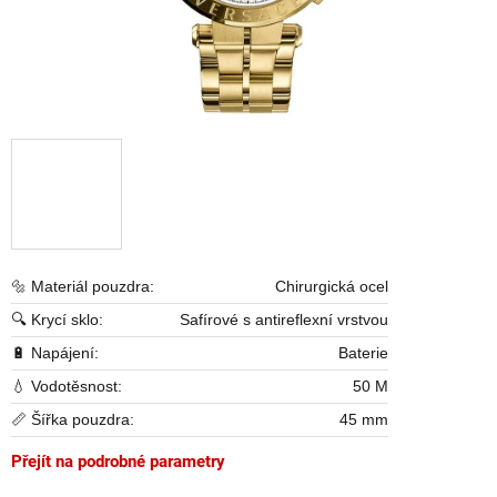
🔩 Materiál pouzdra:
Chirurgická ocel
🔍 Krycí sklo:
Safírové s antireflexní vrstvou
🔋 Napájení:
Baterie
💧 Vodotěsnost:
50 M
📏 Šířka pouzdra:
45 mm
Přejít na podrobné parametry