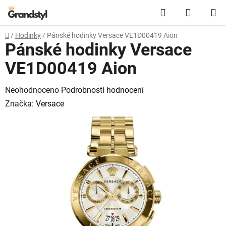
Přejít na obsah
Hledat
NÁKUPN
Domů
/
Hodinky
/
Pánské hodinky Versace VE1D00419 Aion
Pánské hodinky Versace
VE1D00419 Aion
Průměrné hodnocení produktu je 0,0 z 5 hvězdiček.
Neohodnoceno
Podrobnosti hodnocení
Značka:
Versace