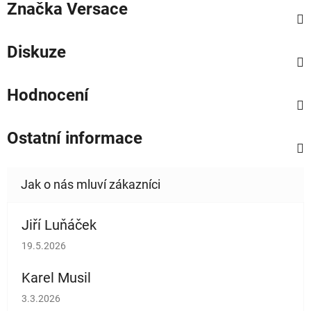
Značka
Versace
Diskuze
Hodnocení
Ostatní informace
Jiří Luňáček
Hodnocení obchodu je 5 z 5 hvězdiček.
19.5.2026
Karel Musil
Hodnocení obchodu je 5 z 5 hvězdiček.
3.3.2026