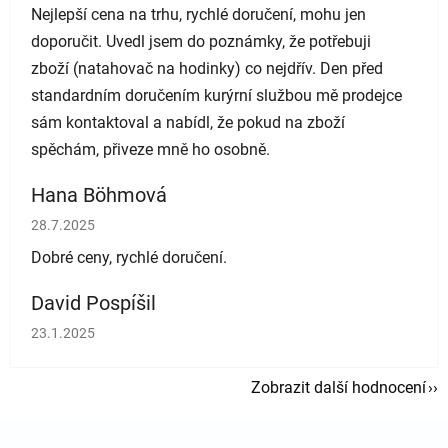
Nejlepší cena na trhu, rychlé doručení, mohu jen
doporučit. Uvedl jsem do poznámky, že potřebuji
zboží (natahovač na hodinky) co nejdřív. Den před
standardním doručením kurýrní službou mě prodejce
sám kontaktoval a nabídl, že pokud na zboží
spěchám, přiveze mně ho osobně.
Hana Böhmová
Hodnocení obchodu je 5 z 5 hvězdiček.
28.7.2025
Dobré ceny, rychlé doručení.
David Pospíšil
Hodnocení obchodu je 5 z 5 hvězdiček.
23.1.2025
Zobrazit další hodnocení
Zápatí