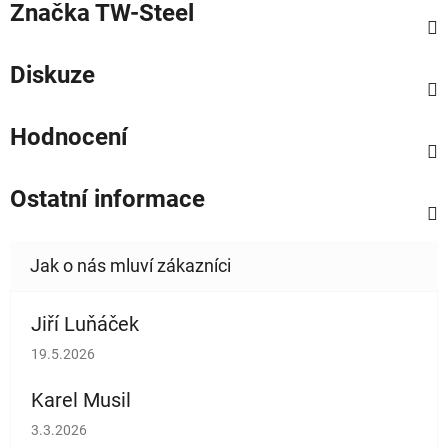
Značka
TW-Steel
Diskuze
Hodnocení
Ostatní informace
Jiří Luňáček
Hodnocení obchodu je 5 z 5 hvězdiček.
19.5.2026
Karel Musil
Hodnocení obchodu je 5 z 5 hvězdiček.
3.3.2026