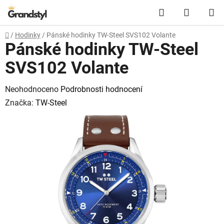
Přejít na obsah
Hledat
NÁKUPN
Domů
/
Hodinky
/
Pánské hodinky TW-Steel SVS102 Volante
Pánské hodinky TW-Steel
SVS102 Volante
Průměrné hodnocení produktu je 0,0 z 5 hvězdiček.
Neohodnoceno
Podrobnosti hodnocení
Značka:
TW-Steel