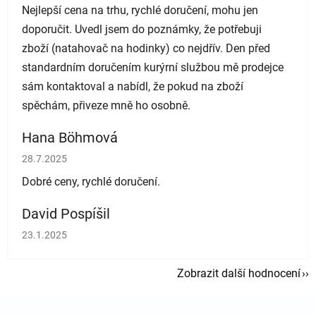
Nejlepší cena na trhu, rychlé doručení, mohu jen
doporučit. Uvedl jsem do poznámky, že potřebuji
zboží (natahovač na hodinky) co nejdřív. Den před
standardním doručením kurýrní službou mě prodejce
sám kontaktoval a nabídl, že pokud na zboží
spěchám, přiveze mně ho osobně.
Hana Böhmová
Hodnocení obchodu je 5 z 5 hvězdiček.
28.7.2025
Dobré ceny, rychlé doručení.
David Pospíšil
Hodnocení obchodu je 5 z 5 hvězdiček.
23.1.2025
Zobrazit další hodnocení
Zápatí