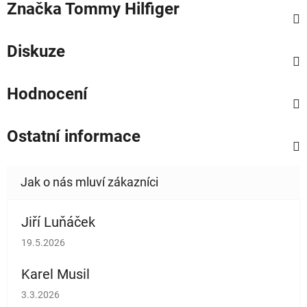
Značka
Tommy Hilfiger
Diskuze
Hodnocení
Ostatní informace
Jiří Luňáček
Hodnocení obchodu je 5 z 5 hvězdiček.
19.5.2026
Karel Musil
Hodnocení obchodu je 5 z 5 hvězdiček.
3.3.2026