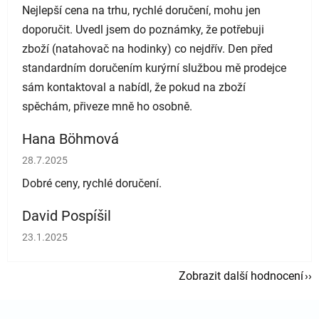
Nejlepší cena na trhu, rychlé doručení, mohu jen
doporučit. Uvedl jsem do poznámky, že potřebuji
zboží (natahovač na hodinky) co nejdřív. Den před
standardním doručením kurýrní službou mě prodejce
sám kontaktoval a nabídl, že pokud na zboží
spěchám, přiveze mně ho osobně.
Hana Böhmová
Hodnocení obchodu je 5 z 5 hvězdiček.
28.7.2025
Dobré ceny, rychlé doručení.
David Pospíšil
Hodnocení obchodu je 5 z 5 hvězdiček.
23.1.2025
Zobrazit další hodnocení
Zápatí