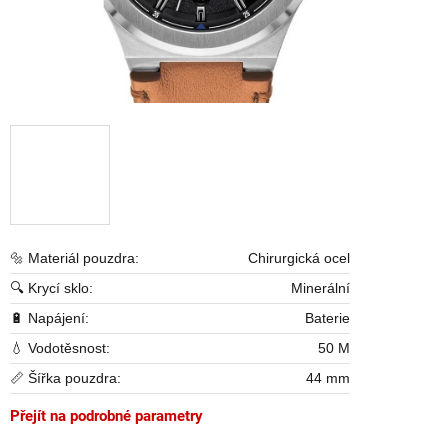
🔩 Materiál pouzdra:
Chirurgická ocel
🔍 Krycí sklo:
Minerální
🔋 Napájení:
Baterie
💧 Vodotěsnost:
50 M
📏 Šířka pouzdra:
44 mm
Přejít na podrobné parametry