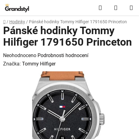
Přejít na obsah
Hledat
NÁKUPN
Domů
/
Hodinky
/
Pánské hodinky Tommy Hilfiger 1791650 Princeton
Pánské hodinky Tommy
Hilfiger 1791650 Princeton
Průměrné hodnocení produktu je 0,0 z 5 hvězdiček.
Neohodnoceno
Podrobnosti hodnocení
Značka:
Tommy Hilfiger