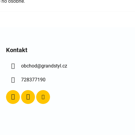
 ho osobně.
Kontakt
obchod
@
grandstyl.cz
728377190