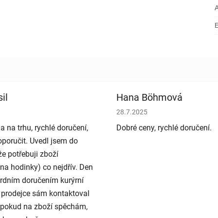
il
Hana Böhmová
bchodu je 5 z 5 hvězdiček.
Hodnocení obchodu je 5 z 5 h
28.7.2025
a na trhu, rychlé doručení,
Dobré ceny, rychlé doručení.
poručit. Uvedl jsem do
e potřebuji zboží
na hodinky) co nejdřív. Den
rdním doručením kurýrní
 prodejce sám kontaktoval
e pokud na zboží spěchám,