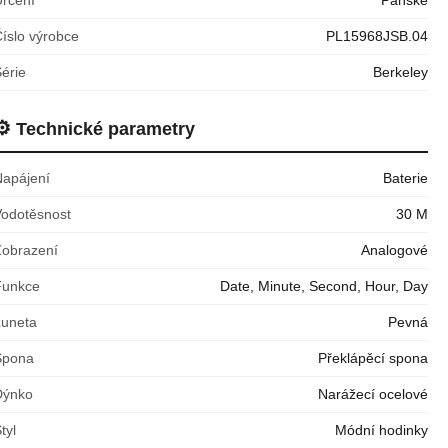
íslo výrobce
PL15968JSB.04
érie
Berkeley
⚙️
Technické parametry
Napájení
Baterie
Vodotěsnost
30 M
Zobrazení
Analogové
Funkce
Date, Minute, Second, Hour, Day
Luneta
Pevná
Spona
Překlápěcí spona
Dýnko
Narážecí ocelové
tyl
Módní hodinky