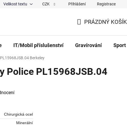
Velikost textu
CZK
Přihlášení
Registrace
ajů
O nás
Magazín
Hodnocení obchodu
Spolup
PRÁZDNÝ KOŠÍK
NÁKUPNÍ KOŠÍK
e
IT/Mobil příslušenství
Gravírování
Sport
e PL15968JSB.04 Berkeley
y Police PL15968JSB.04
 0,0 z 5 hvězdiček.
dnocení
Chirurgická ocel
Minerální