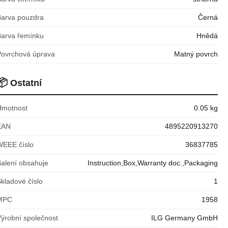
Barva pouzdra
Černá
Barva řemínku
Hnědá
Povrchová úprava
Matný povrch
📦
Ostatní
Hmotnost
0.05 kg
EAN
4895220913270
WEEE číslo
36837785
Balení obsahuje
Instruction,Box,Warranty doc.,Packaging
kladové číslo
1
MPC
1958
Výrobní společnost
ILG Germany GmbH