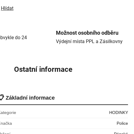
Hlídat
Možnost osobního odběru
bvykle do 24
Výdejní místa PPL a Zásilkovny
Ostatní informace
📋
Základní informace
Kategorie
HODINKY
Značka
Police
Určení
Pánské