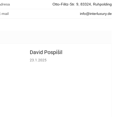
Adresa
Otto-Filitz-Str. 9, 83324, Ruhpolding
E-mail
info@interluxury.de
David Pospíšil
vězdiček.
Hodnocení obchodu je 5 z 5 hvězdiček.
23.1.2025