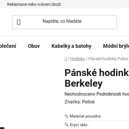
Reklamace nebo vrácení zboží
Podmínky ochrany osobních úd
blečení
Obuv
Kabelky a batohy
Módní brýl
Domů
/
Hodinky
/
Pánské hodinky Polic
Pánské hodink
Berkeley
Průměrné hodnocení produktu je
Neohodnoceno
Podrobnosti ho
Značka:
Police
🔩 Materiál pouzdra:
🔍 Krycí sklo: