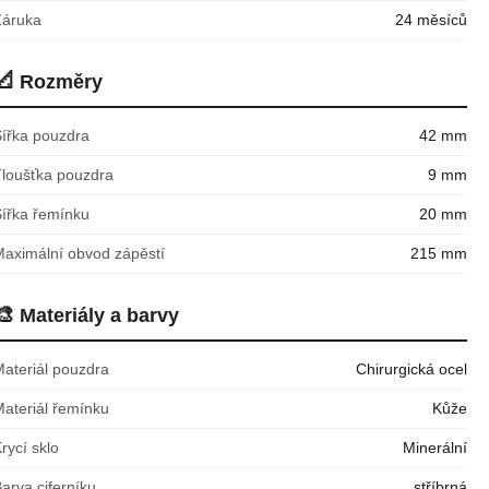
Záruka
24 měsíců
📐
Rozměry
Šířka pouzdra
42 mm
Tloušťka pouzdra
9 mm
Šířka řemínku
20 mm
Maximální obvod zápěstí
215 mm
🎨
Materiály a barvy
Materiál pouzdra
Chirurgická ocel
Materiál řemínku
Kůže
rycí sklo
Minerální
arva ciferníku
stříbrná