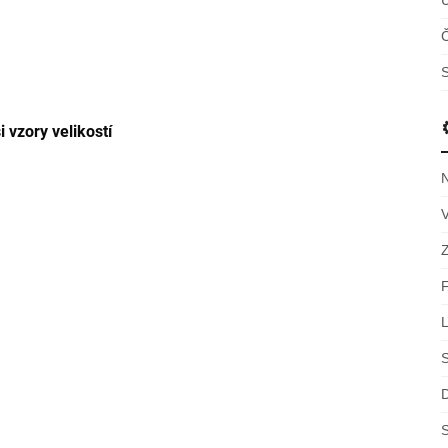
Č
S
i vzory velikostí
S