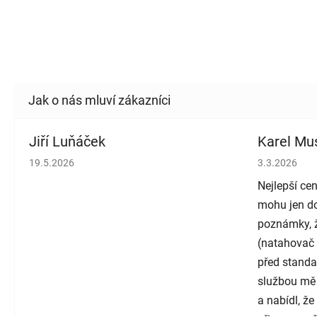
Jiří Luňáček
Karel Mus
Hodnocení obchodu je 5 z 5 hvězdiček.
Hodnocení o
19.5.2026
3.3.2026
Nejlepší cen
mohu jen do
poznámky, ž
(natahovač 
před standa
službou mě
a nabídl, ž