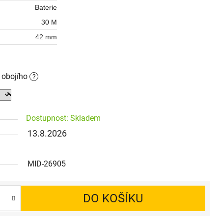
Baterie
30 M
42 mm
o obojího
?
Dostupnost: Skladem
13.8.2026
MID-26905
DO KOŠÍKU