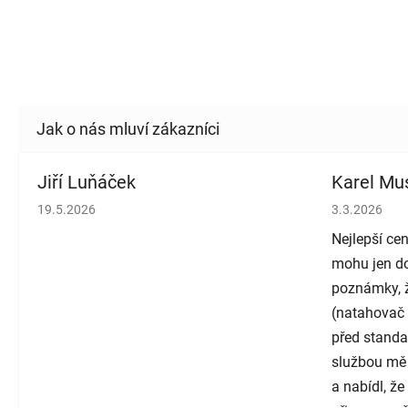
Jiří Luňáček
Karel Mus
Hodnocení obchodu je 5 z 5 hvězdiček.
Hodnocení o
19.5.2026
3.3.2026
Nejlepší cen
mohu jen do
poznámky, ž
(natahovač 
před standa
službou mě
a nabídl, ž