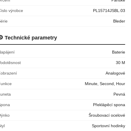
íslo výrobce
PL15714JSBL.03
érie
Bleder
⚙️
Technické parametry
Napájení
Baterie
Vodotěsnost
30 M
Zobrazení
Analogové
Funkce
Minute, Second, Hour
Luneta
Pevná
Spona
Překlápěcí spona
Dýnko
Šroubovací ocelové
tyl
Sportovní hodinky