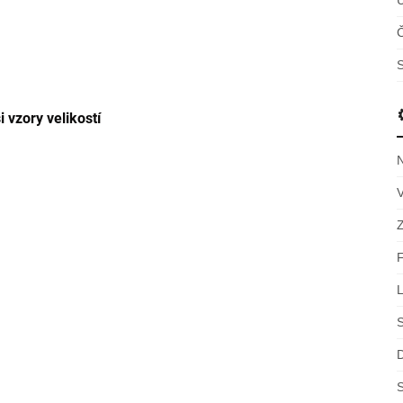
Č
S
i vzory velikostí
S