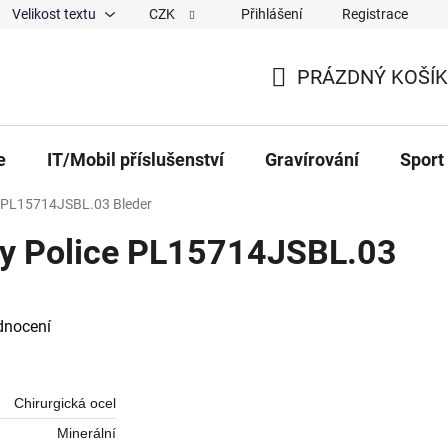
Velikost textu
CZK
Přihlášení
Registrace
ajů
O nás
Magazín
Hodnocení obchodu
Spolup
PRÁZDNÝ KOŠÍK
NÁKUPNÍ KOŠÍK
e
IT/Mobil příslušenství
Gravírování
Sport
e PL15714JSBL.03 Bleder
ky Police PL15714JSBL.03
 0,0 z 5 hvězdiček.
dnocení
Chirurgická ocel
Minerální