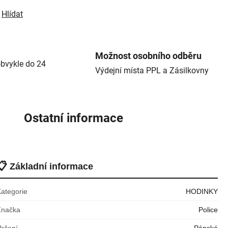
Hlídat
Možnost osobního odběru
bvykle do 24
Výdejní místa PPL a Zásilkovny
Ostatní informace
📋
Základní informace
Kategorie
HODINKY
Značka
Police
Určení
Pánské