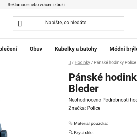
Reklamace nebo vrácení zboží
Podmínky ochrany osobních úd
blečení
Obuv
Kabelky a batohy
Módní brýl
Domů
/
Hodinky
/
Pánské hodinky Polic
Pánské hodin
Bleder
Průměrné hodnocení produktu je
Neohodnoceno
Podrobnosti ho
Značka:
Police
🔩 Materiál pouzdra:
🔍 Krycí sklo: