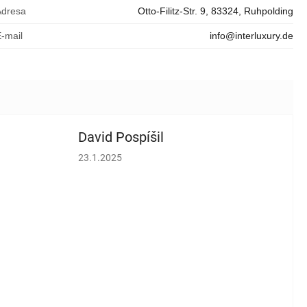
Adresa
Otto-Filitz-Str. 9, 83324, Ruhpolding
E-mail
info@interluxury.de
David Pospíšil
vězdiček.
Hodnocení obchodu je 5 z 5 hvězdiček.
23.1.2025