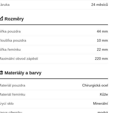
Záruka
24 měsíců
📐
Rozměry
Šířka pouzdra
44 mm
Tloušťka pouzdra
10 mm
Šířka řemínku
22 mm
Maximální obvod zápěstí
220 mm
🎨
Materiály a barvy
Materiál pouzdra
Chirurgická ocel
Materiál řemínku
Kůže
rycí sklo
Minerální
arva ciferníku
modrá