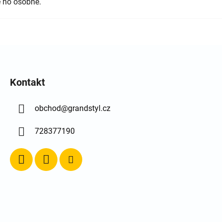
 ho osobně.
Kontakt
obchod
@
grandstyl.cz
728377190