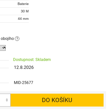
Baterie
30 M
44 mm
o obojího
?
Dostupnost: Skladem
12.8.2026
MID-25677
DO KOŠÍKU