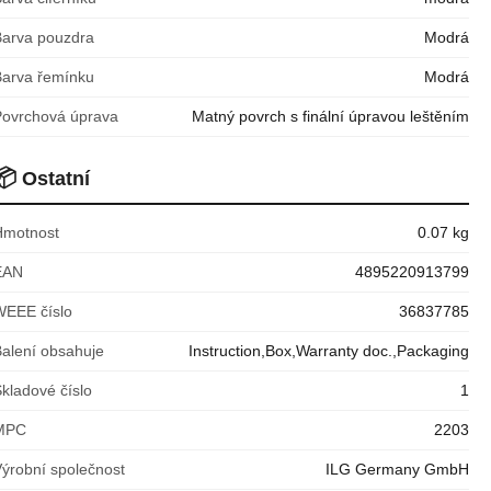
Barva pouzdra
Modrá
Barva řemínku
Modrá
Povrchová úprava
Matný povrch s finální úpravou leštěním
📦
Ostatní
Hmotnost
0.07 kg
EAN
4895220913799
WEEE číslo
36837785
Balení obsahuje
Instruction,Box,Warranty doc.,Packaging
kladové číslo
1
MPC
2203
Výrobní společnost
ILG Germany GmbH