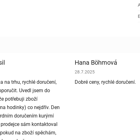
il
Hana Böhmová
bchodu je 5 z 5 hvězdiček.
Hodnocení obchodu je 5 z 5 h
28.7.2025
a na trhu, rychlé doručení,
Dobré ceny, rychlé doručení.
poručit. Uvedl jsem do
e potřebuji zboží
na hodinky) co nejdřív. Den
rdním doručením kurýrní
 prodejce sám kontaktoval
e pokud na zboží spěchám,