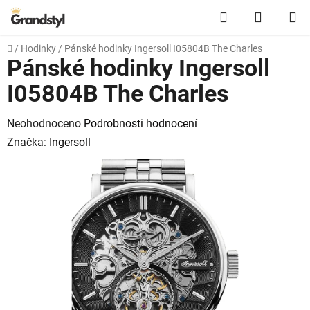
Přejít na obsah
Hledat
NÁKUPN
Domů
/
Hodinky
/
Pánské hodinky Ingersoll I05804B The Charles
Pánské hodinky Ingersoll
I05804B The Charles
Průměrné hodnocení produktu je 0,0 z 5 hvězdiček.
Neohodnoceno
Podrobnosti hodnocení
Značka:
Ingersoll