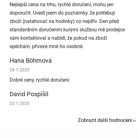
Nejlepší cena na trhu, rychlé doručení, mohu jen
doporučit. Uvedl jsem do poznámky, že potřebuji
zboží (natahovač na hodinky) co nejdřív. Den před
standardním doručením kurýrní službou mě prodejce
sám kontaktoval a nabídl, že pokud na zboží
spěchám, přiveze mně ho osobně.
Hana Böhmová
Hodnocení obchodu je 5 z 5 hvězdiček.
28.7.2025
Dobré ceny, rychlé doručení.
David Pospíšil
Hodnocení obchodu je 5 z 5 hvězdiček.
23.1.2025
Zobrazit další hodnocení
Zápatí