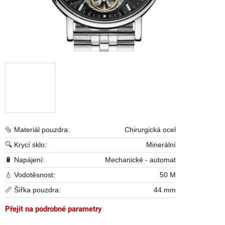
🔩 Materiál pouzdra:
Chirurgická ocel
🔍 Krycí sklo:
Minerální
🔋 Napájení:
Mechanické - automat
💧 Vodotěsnost:
50 M
📏 Šířka pouzdra:
44 mm
Přejít na podrobné parametry