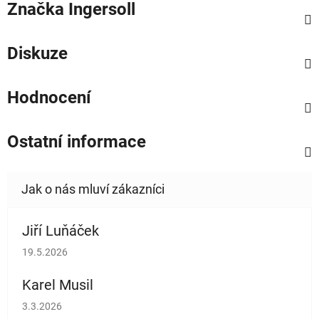
Značka
Ingersoll
Diskuze
Hodnocení
Ostatní informace
Jiří Luňáček
Hodnocení obchodu je 5 z 5 hvězdiček.
19.5.2026
Karel Musil
Hodnocení obchodu je 5 z 5 hvězdiček.
3.3.2026