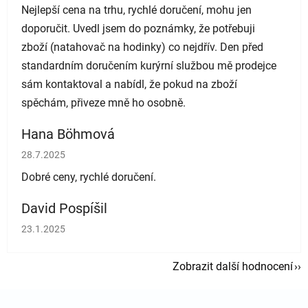
Nejlepší cena na trhu, rychlé doručení, mohu jen
doporučit. Uvedl jsem do poznámky, že potřebuji
zboží (natahovač na hodinky) co nejdřív. Den před
standardním doručením kurýrní službou mě prodejce
sám kontaktoval a nabídl, že pokud na zboží
spěchám, přiveze mně ho osobně.
Hana Böhmová
Hodnocení obchodu je 5 z 5 hvězdiček.
28.7.2025
Dobré ceny, rychlé doručení.
David Pospíšil
Hodnocení obchodu je 5 z 5 hvězdiček.
23.1.2025
Zobrazit další hodnocení
Zápatí