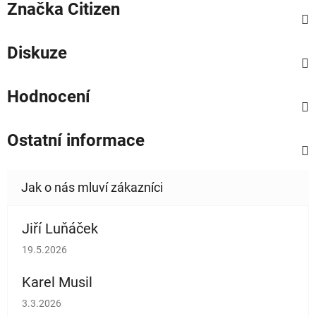
Značka
Citizen
Diskuze
Hodnocení
Ostatní informace
Jiří Luňáček
Hodnocení obchodu je 5 z 5 hvězdiček.
19.5.2026
Karel Musil
Hodnocení obchodu je 5 z 5 hvězdiček.
3.3.2026