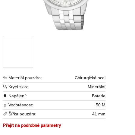
🔩 Materiál pouzdra:
Chirurgická ocel
🔍 Krycí sklo:
Minerální
🔋 Napájení:
Baterie
💧 Vodotěsnost:
50 M
📏 Šířka pouzdra:
41 mm
Přejít na podrobné parametry