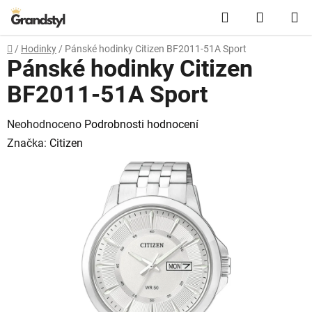
Přejít na obsah
Hledat
NÁKUPN
Domů
/
Hodinky
/
Pánské hodinky Citizen BF2011-51A Sport
Pánské hodinky Citizen
BF2011-51A Sport
Průměrné hodnocení produktu je 0,0 z 5 hvězdiček.
Neohodnoceno
Podrobnosti hodnocení
Značka:
Citizen