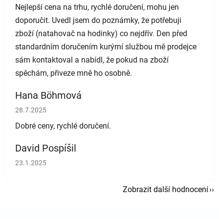
Nejlepší cena na trhu, rychlé doručení, mohu jen
doporučit. Uvedl jsem do poznámky, že potřebuji
zboží (natahovač na hodinky) co nejdřív. Den před
standardním doručením kurýrní službou mě prodejce
sám kontaktoval a nabídl, že pokud na zboží
spěchám, přiveze mně ho osobně.
Hana Böhmová
Hodnocení obchodu je 5 z 5 hvězdiček.
28.7.2025
Dobré ceny, rychlé doručení.
David Pospíšil
Hodnocení obchodu je 5 z 5 hvězdiček.
23.1.2025
Zobrazit další hodnocení
Zápatí