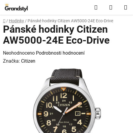
Přejít na obsah
Hledat
NÁKUPN
Domů
/
Hodinky
/
Pánské hodinky Citizen AW5000-24E Eco-Drive
Pánské hodinky Citizen
AW5000-24E Eco-Drive
Průměrné hodnocení produktu je 0,0 z 5 hvězdiček.
Neohodnoceno
Podrobnosti hodnocení
Značka:
Citizen