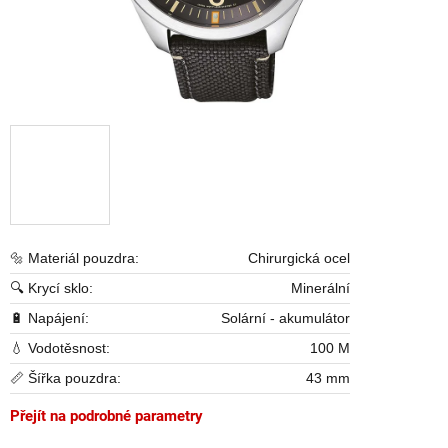
🔩 Materiál pouzdra:
Chirurgická ocel
🔍 Krycí sklo:
Minerální
🔋 Napájení:
Solární - akumulátor
💧 Vodotěsnost:
100 M
📏 Šířka pouzdra:
43 mm
Přejít na podrobné parametry