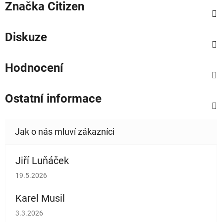
Značka
Citizen
Diskuze
Hodnocení
Ostatní informace
Jiří Luňáček
Hodnocení obchodu je 5 z 5 hvězdiček.
19.5.2026
Karel Musil
Hodnocení obchodu je 5 z 5 hvězdiček.
3.3.2026