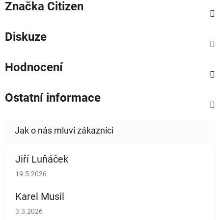
Značka
Citizen
Diskuze
Hodnocení
Ostatní informace
Jiří Luňáček
Hodnocení obchodu je 5 z 5 hvězdiček.
19.5.2026
Karel Musil
Hodnocení obchodu je 5 z 5 hvězdiček.
3.3.2026