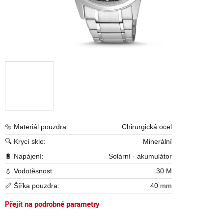
🔩 Materiál pouzdra:
Chirurgická ocel
🔍 Krycí sklo:
Minerální
🔋 Napájení:
Solární - akumulátor
💧 Vodotěsnost:
30 M
📏 Šířka pouzdra:
40 mm
Přejít na podrobné parametry