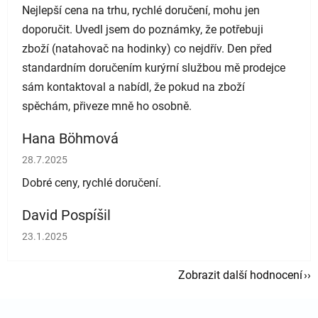
Nejlepší cena na trhu, rychlé doručení, mohu jen
doporučit. Uvedl jsem do poznámky, že potřebuji
zboží (natahovač na hodinky) co nejdřív. Den před
standardním doručením kurýrní službou mě prodejce
sám kontaktoval a nabídl, že pokud na zboží
spěchám, přiveze mně ho osobně.
Hana Böhmová
Hodnocení obchodu je 5 z 5 hvězdiček.
28.7.2025
Dobré ceny, rychlé doručení.
David Pospíšil
Hodnocení obchodu je 5 z 5 hvězdiček.
23.1.2025
Zobrazit další hodnocení
Zápatí