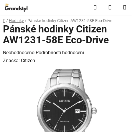
Přejít na obsah
Hledat
NÁKUPN
Domů
/
Hodinky
/
Pánské hodinky Citizen AW1231-58E Eco-Drive
Pánské hodinky Citizen
AW1231-58E Eco-Drive
Průměrné hodnocení produktu je 0,0 z 5 hvězdiček.
Neohodnoceno
Podrobnosti hodnocení
Značka:
Citizen