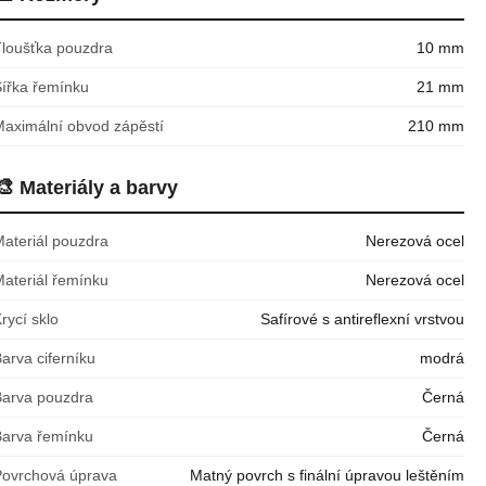
Tloušťka pouzdra
10 mm
Šířka řemínku
21 mm
Maximální obvod zápěstí
210 mm
🎨
Materiály a barvy
Materiál pouzdra
Nerezová ocel
Materiál řemínku
Nerezová ocel
rycí sklo
Safírové s antireflexní vrstvou
arva ciferníku
modrá
Barva pouzdra
Černá
Barva řemínku
Černá
Povrchová úprava
Matný povrch s finální úpravou leštěním