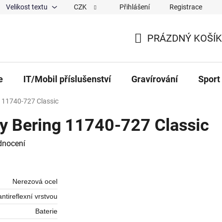
Velikost textu
CZK
Přihlášení
Registrace
ajů
O nás
Magazín
Hodnocení obchodu
Spolup
PRÁZDNÝ KOŠÍK
NÁKUPNÍ KOŠÍK
e
IT/Mobil příslušenství
Gravírování
Sport
 11740-727 Classic
y Bering 11740-727 Classic
 0,0 z 5 hvězdiček.
dnocení
Nerezová ocel
antireflexní vrstvou
Baterie