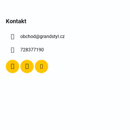
Kontakt
obchod
@
grandstyl.cz
728377190