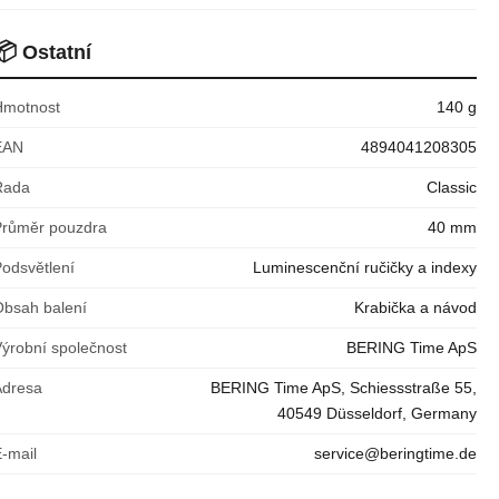
📦
Ostatní
Hmotnost
140 g
EAN
4894041208305
Řada
Classic
Průměr pouzdra
40 mm
Podsvětlení
Luminescenční ručičky a indexy
Obsah balení
Krabička a návod
Výrobní společnost
BERING Time ApS
Adresa
BERING Time ApS, Schiessstraße 55,
40549 Düsseldorf, Germany
E-mail
service@beringtime.de