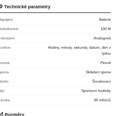
⚙️
Technické parametry
Napájení
Baterie
Vodotěsnost
100 M
Zobrazení
Analogové
Funkce
Hodiny, minuty, sekundy, datum, den v
týdnu
Luneta
Pevná
Spona
Skládací spona
Dýnko
Šroubovací
tyl
Sportovní hodinky
Záruka
36 měsíců
📐
Rozměry