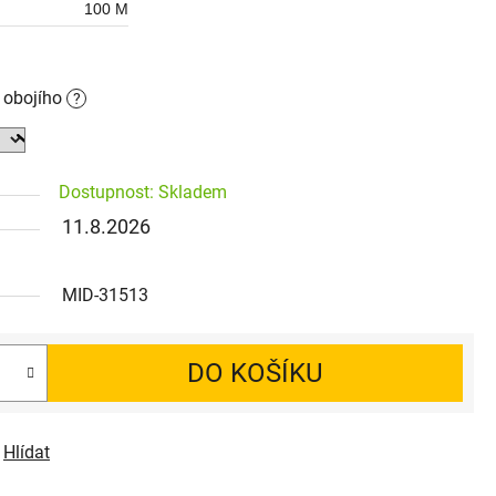
100 M
o obojího
?
Dostupnost: Skladem
11.8.2026
MID-31513
DO KOŠÍKU
Hlídat