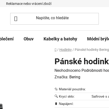
Reklamace nebo vrácení zboží
Podmínky ochrany osobních úd
blečení
Obuv
Kabelky a batohy
Módní brýl
Domů
/
Hodinky
/
Pánské hodinky Bering
Pánské hodink
Průměrné hodnocení produktu je
Neohodnoceno
Podrobnosti ho
Značka:
Bering
🔩 Materiál pouzdra:
🔍 Krycí sklo:
Safírové s 
🔋 Napájení: