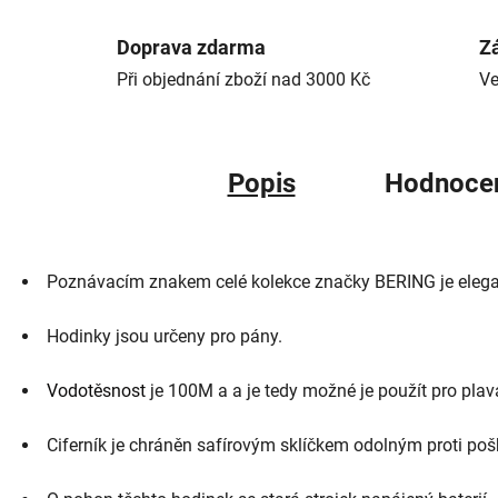
Doprava zdarma
Zá
Při objednání zboží nad 3000 Kč
Ve
Popis
Hodnoce
Poznávacím znakem celé kolekce značky BERING je elegantn
Hodinky jsou určeny pro pány.
Vodotěsnost
je 100M a a je tedy možné je použít pro plavá
Ciferník je chráněn safírovým sklíčkem odolným proti pošk