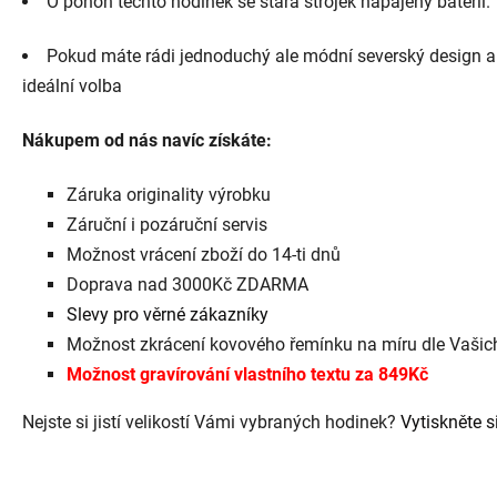
O pohon těchto hodinek se stará strojek napájený baterií.
Pokud máte rádi jednoduchý ale módní severský design a z
ideální volba
Nákupem od nás navíc získáte:
Záruka originality výrobku
Záruční i pozáruční servis
Možnost vrácení zboží do 14-ti dnů
Doprava nad 3000Kč ZDARMA
Slevy pro věrné zákazníky
Možnost zkrácení kovového řemínku na míru dle Vaši
Možnost gravírování vlastního textu za 849Kč
Nejste si jistí velikostí Vámi vybraných hodinek?
Vytiskněte si