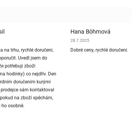
il
Hana Böhmová
bchodu je 5 z 5 hvězdiček.
Hodnocení obchodu je 5 z 5 h
28.7.2025
a na trhu, rychlé doručení,
Dobré ceny, rychlé doručení.
poručit. Uvedl jsem do
e potřebuji zboží
na hodinky) co nejdřív. Den
rdním doručením kurýrní
 prodejce sám kontaktoval
e pokud na zboží spěchám,
 ho osobně.