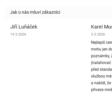
Jiří Luňáček
Karel Mus
Hodnocení obchodu je 5 z 5 hvězdiček.
Hodnocení o
19.5.2026
3.3.2026
Nejlepší cen
mohu jen do
poznámky, ž
(natahovač 
před standa
službou mě
a nabídl, ž
přiveze mně