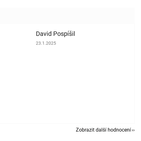
David Pospíšil
vězdiček.
Hodnocení obchodu je 5 z 5 hvězdiček.
23.1.2025
Zobrazit další hodnocení