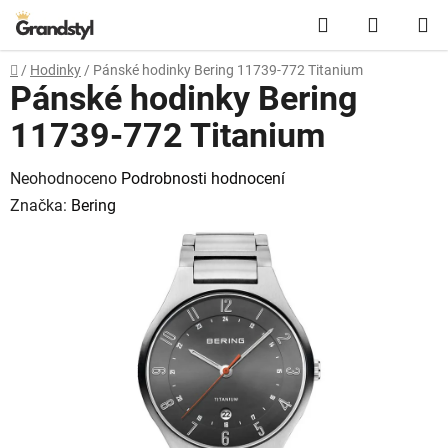
Přejít na obsah
Hledat
NÁKUPN
Domů
/
Hodinky
/
Pánské hodinky Bering 11739-772 Titanium
Pánské hodinky Bering
11739-772 Titanium
Průměrné hodnocení produktu je 0,0 z 5 hvězdiček.
Neohodnoceno
Podrobnosti hodnocení
Značka:
Bering