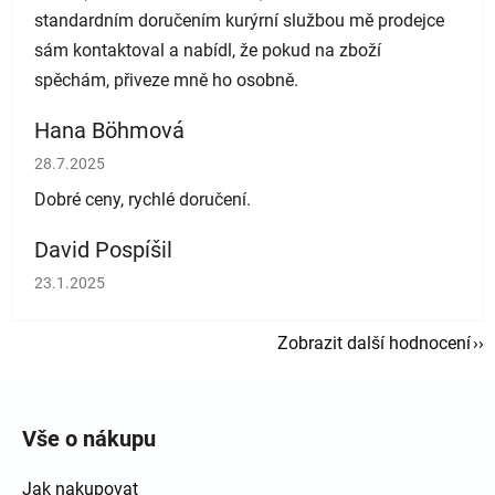
standardním doručením kurýrní službou mě prodejce
sám kontaktoval a nabídl, že pokud na zboží
spěchám, přiveze mně ho osobně.
Hana Böhmová
Hodnocení obchodu je 5 z 5 hvězdiček.
28.7.2025
Dobré ceny, rychlé doručení.
David Pospíšil
Hodnocení obchodu je 5 z 5 hvězdiček.
23.1.2025
Zobrazit další hodnocení
Zápatí
Vše o nákupu
Jak nakupovat