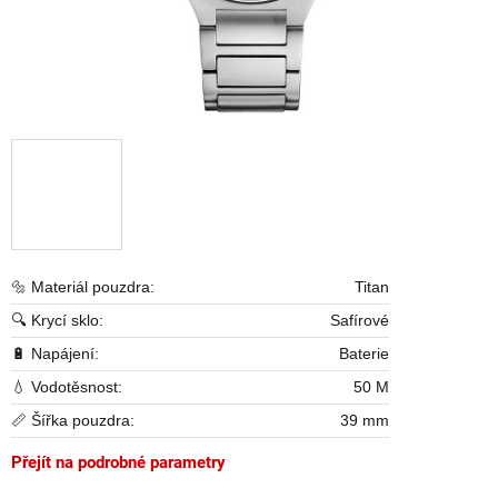
🔩 Materiál pouzdra:
Titan
🔍 Krycí sklo:
Safírové
🔋 Napájení:
Baterie
💧 Vodotěsnost:
50 M
📏 Šířka pouzdra:
39 mm
Přejít na podrobné parametry