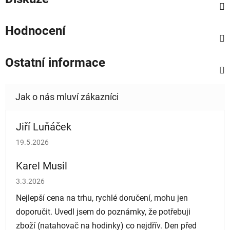
Hodnocení
Ostatní informace
Jiří Luňáček
Hodnocení obchodu je 5 z 5 hvězdiček.
19.5.2026
Karel Musil
Hodnocení obchodu je 5 z 5 hvězdiček.
3.3.2026
Nejlepší cena na trhu, rychlé doručení, mohu jen
doporučit. Uvedl jsem do poznámky, že potřebuji
zboží (natahovač na hodinky) co nejdřív. Den před