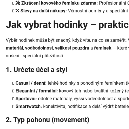
Zkrácení kovového řemínku zdarma:
Profesionální 
Slevy na další nákupy:
Věrnostní odměny a speciální 
Jak vybrat hodinky – prakti
Výběr hodinek může být snadný, když víte, na co se zaměřit.
materiál
,
voděodolnost
,
velikost pouzdra
a
řemínek
— které 
nošení i speciální příležitosti.
1. Určete účel a styl
Casual / denní:
lehké hodinky s pohodlným řemínkem (kůž
Elegantní / formální:
kovový tah nebo kvalitní kožený ře
Sportovní:
odolné materiály, vyšší voděodolnost a sport
Smartwatch:
konektivita, notifikace a delší výdrž baterie
2. Typ pohonu (movement)