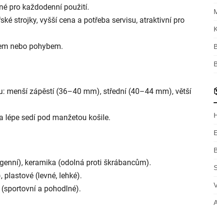
né pro každodenní použití.
ské strojky, vyšší cena a potřeba servisu, atraktivní pro
K
ncem nebo pohybem.
B
u: menší zápěstí (36–40 mm), střední (40–44 mm), větší
a lépe sedí pod manžetou košile.
genní), keramika (odolná proti škrábancům).
S
 plastové (levné, lehké).
il (sportovní a pohodlné).