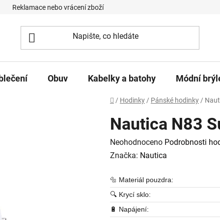
Reklamace nebo vrácení zboží
Podmínky ochrany osobních úd
blečení
Obuv
Kabelky a batohy
Módní brýl
Domů
/
Hodinky
/
Pánské hodinky
/
Naut
Nautica N83 
Průměrné hodnocení produktu je
Neohodnoceno
Podrobnosti ho
Značka:
Nautica
🔩 Materiál pouzdra:
🔍 Krycí sklo:
🔋 Napájení: