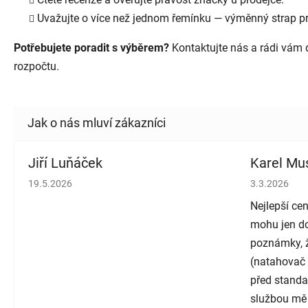
Uvažujte o více než jednom řemínku — výměnný strap pro
Potřebujete poradit s výběrem?
Kontaktujte nás a rádi vám 
rozpočtu.
Jiří Luňáček
Karel Mus
Hodnocení obchodu je 5 z 5 hvězdiček.
Hodnocení o
19.5.2026
3.3.2026
Nejlepší cen
mohu jen do
poznámky, ž
(natahovač 
před standa
službou mě