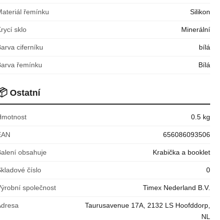
Materiál řemínku
Silikon
rycí sklo
Minerální
arva ciferníku
bílá
Barva řemínku
Bílá
📦
Ostatní
Hmotnost
0.5 kg
EAN
656086093506
Balení obsahuje
Krabička a booklet
kladové číslo
0
Výrobní společnost
Timex Nederland B.V.
Adresa
Taurusavenue 17A, 2132 LS Hoofddorp,
NL