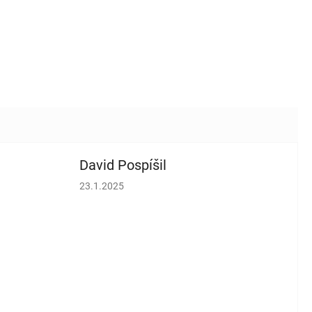
David Pospíšil
vězdiček.
Hodnocení obchodu je 5 z 5 hvězdiček.
23.1.2025