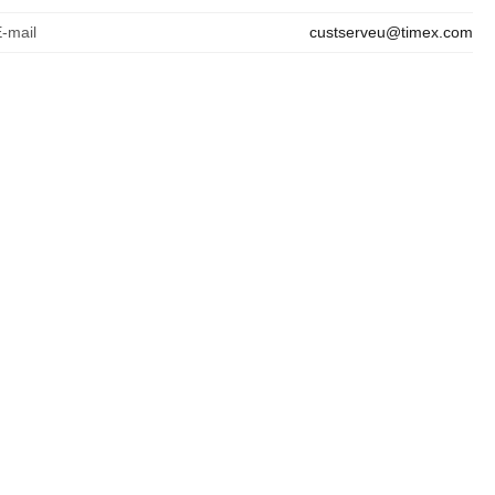
E-mail
custserveu@timex.com