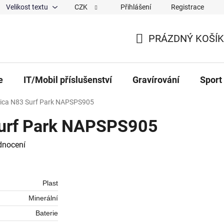
Velikost textu
CZK
Přihlášení
Registrace
ajů
O nás
Magazín
Hodnocení obchodu
Spolup
PRÁZDNÝ KOŠÍK
NÁKUPNÍ KOŠÍK
e
IT/Mobil příslušenství
Gravírování
Sport
ica N83 Surf Park NAPSPS905
Surf Park NAPSPS905
 0,0 z 5 hvězdiček.
dnocení
Plast
Minerální
Baterie