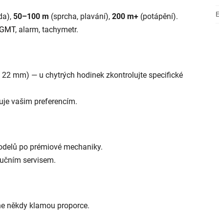
oda),
50–100 m
(sprcha, plavání),
200 m+
(potápění).
GMT
, alarm, tachymetr.
, 22 mm) — u chytrých hodinek zkontrolujte specifické
vuje vašim preferencím.
odelů po prémiové mechaniky.
ručním servisem.
line někdy klamou proporce.