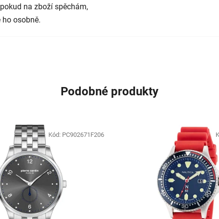
e pokud na zboží spěchám,
 ho osobně.
Podobné produkty
Kód:
PC902671F206
K