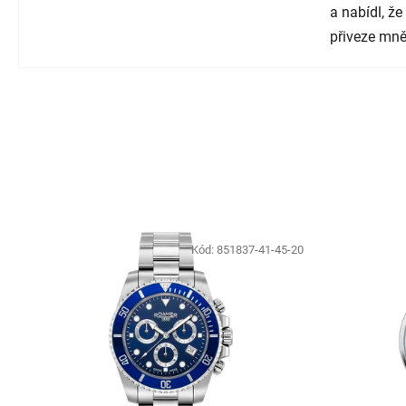
a nabídl, ž
přiveze mně
Kód:
851837-41-45-20