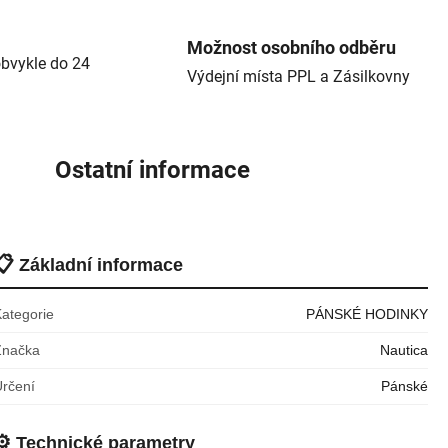
Možnost osobního odběru
bvykle do 24
Výdejní místa PPL a Zásilkovny
Ostatní informace
📋
Základní informace
Kategorie
PÁNSKÉ HODINKY
Značka
Nautica
Určení
Pánské
⚙️
Technické parametry