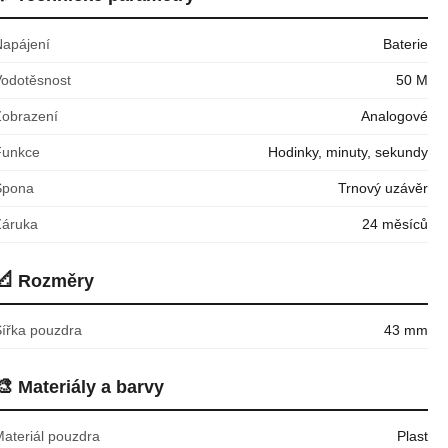
Napájení
Baterie
Vodotěsnost
50 M
Zobrazení
Analogové
Funkce
Hodinky, minuty, sekundy
Spona
Trnový uzávěr
Záruka
24 měsíců
📐
Rozměry
Šířka pouzdra
43 mm
🎨
Materiály a barvy
Materiál pouzdra
Plast