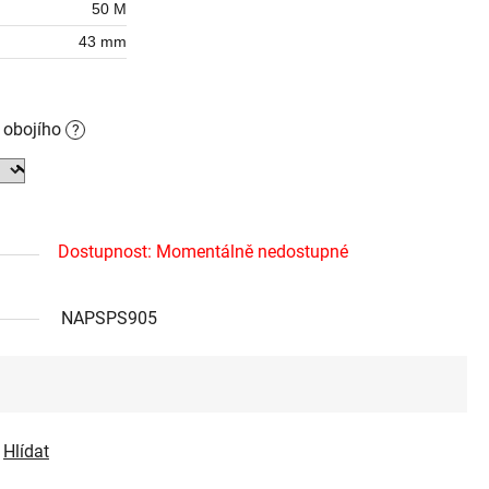
50 M
43 mm
o obojího
?
Dostupnost: Momentálně nedostupné
NAPSPS905
Hlídat