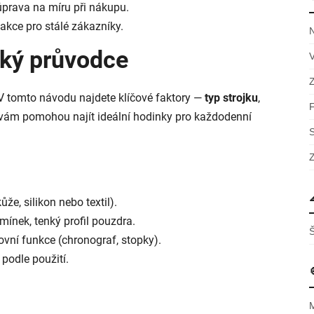
úprava na míru při nákupu.
akce pro stálé zákazníky.
cký průvodce
 V tomto návodu najdete klíčové faktory —
typ strojku
,
vám pomohou najít ideální hodinky pro každodenní
e, silikon nebo textil).
mínek, tenký profil pouzdra.
ovní funkce (chronograf, stopky).
 podle použití.