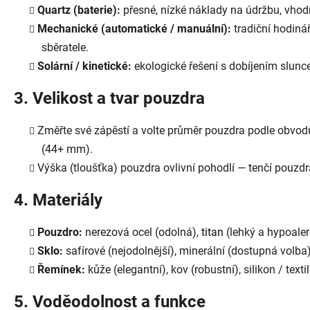
Quartz (baterie):
přesné, nízké náklady na údržbu, vhod
Mechanické (automatické / manuální):
tradiční hodinář
sběratele.
Solární / kinetické:
ekologické řešení s dobíjením slu
3. Velikost a tvar pouzdra
Změřte své zápěstí a volte průměr pouzdra podle obvod
(44+ mm).
Výška (tloušťka) pouzdra ovlivní pohodlí — tenčí pouzdr
4. Materiály
Pouzdro:
nerezová ocel (odolná),
titan
(lehký a hypoaler
Sklo:
safírové (nejodolnější), minerální (dostupná volba),
Řemínek:
kůže (elegantní), kov (robustní), silikon / text
5. Voděodolnost a funkce