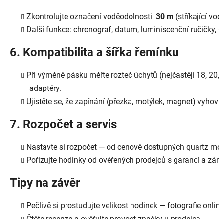
Zkontrolujte označení voděodolnosti:
30 m
(stříkající v
Další funkce: chronograf, datum, luminiscenční ručičky,
6. Kompatibilita a šířka řemínku
Při výměně pásku měřte rozteč úchytů (nejčastěji 18, 20
adaptéry.
Ujistěte se, že zapínání (přezka, motýlek, magnet) vyho
7. Rozpočet a servis
Nastavte si rozpočet — od cenově dostupných quartz m
Pořizujte hodinky od ověřených prodejců s garancí a zá
Tipy na závěr
Pečlivě si prostudujte velikost hodinek — fotografie on
Čtěte recenze a ověřujte pravost značky u prodejce.