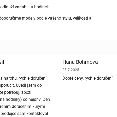
dlouží variabilitu hodinek.
doporučíme modely podle vašeho stylu, velikosti a
il
Hana Böhmová
bchodu je 5 z 5 hvězdiček.
Hodnocení obchodu je 5 z 5 h
28.7.2025
a na trhu, rychlé doručení,
Dobré ceny, rychlé doručení.
poručit. Uvedl jsem do
e potřebuji zboží
na hodinky) co nejdřív. Den
rdním doručením kurýrní
 prodejce sám kontaktoval