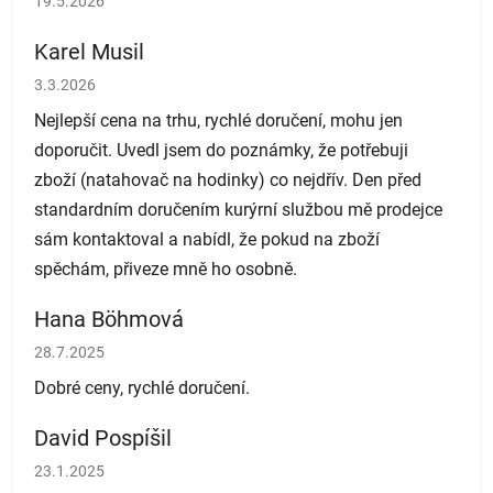
19.5.2026
Karel Musil
Hodnocení obchodu je 5 z 5 hvězdiček.
3.3.2026
Nejlepší cena na trhu, rychlé doručení, mohu jen
doporučit. Uvedl jsem do poznámky, že potřebuji
zboží (natahovač na hodinky) co nejdřív. Den před
standardním doručením kurýrní službou mě prodejce
sám kontaktoval a nabídl, že pokud na zboží
spěchám, přiveze mně ho osobně.
Hana Böhmová
Hodnocení obchodu je 5 z 5 hvězdiček.
28.7.2025
Dobré ceny, rychlé doručení.
David Pospíšil
Hodnocení obchodu je 5 z 5 hvězdiček.
23.1.2025