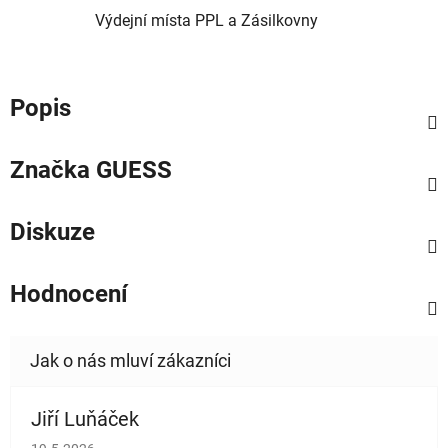
Výdejní místa PPL a Zásilkovny
Popis
Značka
GUESS
Diskuze
Hodnocení
Jiří Luňáček
Hodnocení obchodu je 5 z 5 hvězdiček.