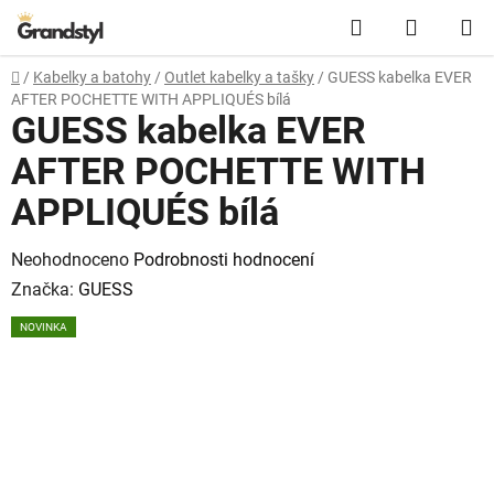
Přejít na obsah
Hledat
NÁKUPN
Domů
/
Kabelky a batohy
/
Outlet kabelky a tašky
/
GUESS kabelka EVER
AFTER POCHETTE WITH APPLIQUÉS bílá
GUESS kabelka EVER
AFTER POCHETTE WITH
APPLIQUÉS bílá
Průměrné hodnocení produktu je 0,0 z 5 hvězdiček.
Neohodnoceno
Podrobnosti hodnocení
Značka:
GUESS
NOVINKA