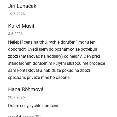
Jiří Luňáček
Hodnocení obchodu je 5 z 5 hvězdiček.
19.5.2026
Karel Musil
Hodnocení obchodu je 5 z 5 hvězdiček.
3.3.2026
Nejlepší cena na trhu, rychlé doručení, mohu jen
doporučit. Uvedl jsem do poznámky, že potřebuji
zboží (natahovač na hodinky) co nejdřív. Den před
standardním doručením kurýrní službou mě prodejce
sám kontaktoval a nabídl, že pokud na zboží
spěchám, přiveze mně ho osobně.
Hana Böhmová
Hodnocení obchodu je 5 z 5 hvězdiček.
28.7.2025
Dobré ceny, rychlé doručení.