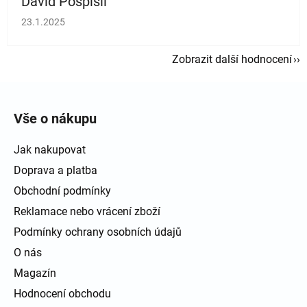
David Pospíšil
Hodnocení obchodu je 5 z 5 hvězdiček.
23.1.2025
Zobrazit další hodnocení
Zápatí
Vše o nákupu
Jak nakupovat
Doprava a platba
Obchodní podmínky
Reklamace nebo vrácení zboží
Podmínky ochrany osobních údajů
O nás
Magazín
Hodnocení obchodu