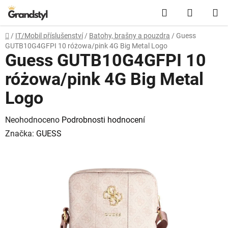
Přejít na obsah
Hledat
NÁKUPN
Domů
/
IT/Mobil příslušenství
/
Batohy, brašny a pouzdra
/
Guess
GUTB10G4GFPI 10 różowa/pink 4G Big Metal Logo
Guess GUTB10G4GFPI 10
różowa/pink 4G Big Metal
Logo
Průměrné hodnocení produktu je 0,0 z 5 hvězdiček.
Neohodnoceno
Podrobnosti hodnocení
Značka:
GUESS