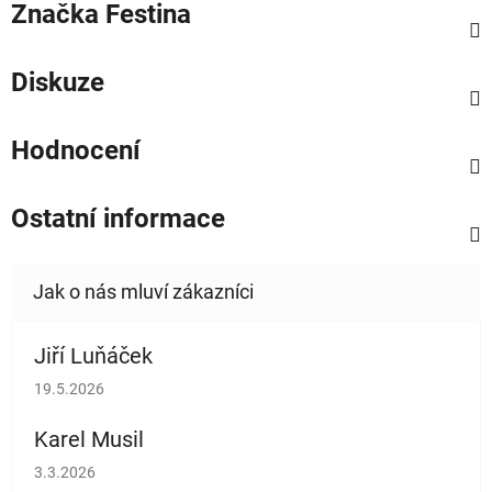
Značka
Festina
Diskuze
Hodnocení
Ostatní informace
Jiří Luňáček
Hodnocení obchodu je 5 z 5 hvězdiček.
19.5.2026
Karel Musil
Hodnocení obchodu je 5 z 5 hvězdiček.
3.3.2026