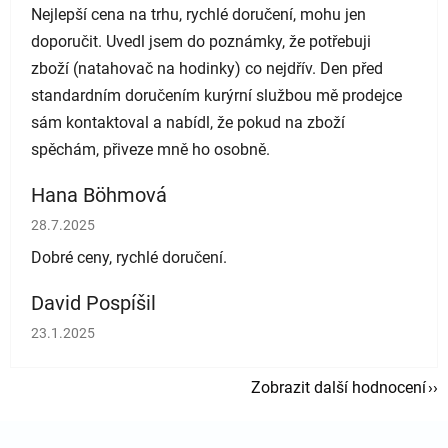
Nejlepší cena na trhu, rychlé doručení, mohu jen
doporučit. Uvedl jsem do poznámky, že potřebuji
zboží (natahovač na hodinky) co nejdřív. Den před
standardním doručením kurýrní službou mě prodejce
sám kontaktoval a nabídl, že pokud na zboží
spěchám, přiveze mně ho osobně.
Hana Böhmová
Hodnocení obchodu je 5 z 5 hvězdiček.
28.7.2025
Dobré ceny, rychlé doručení.
David Pospíšil
Hodnocení obchodu je 5 z 5 hvězdiček.
23.1.2025
Zobrazit další hodnocení
Zápatí