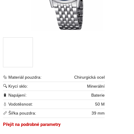
🔩 Materiál pouzdra:
Chirurgická ocel
🔍 Krycí sklo:
Minerální
🔋 Napájení:
Baterie
💧 Vodotěsnost:
50 M
📏 Šířka pouzdra:
39 mm
Přejít na podrobné parametry