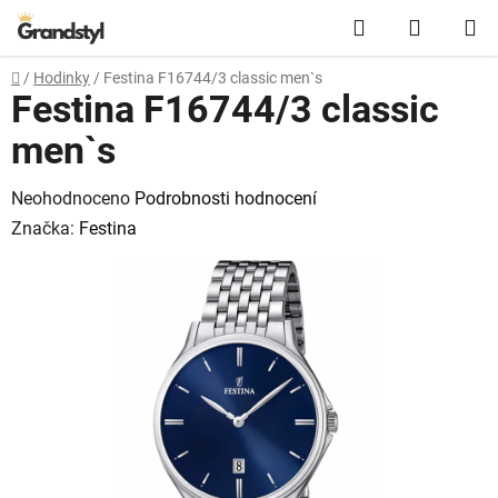
Přejít na obsah
Hledat
NÁKUPN
Domů
/
Hodinky
/
Festina F16744/3 classic men`s
Festina F16744/3 classic
men`s
Průměrné hodnocení produktu je 0,0 z 5 hvězdiček.
Neohodnoceno
Podrobnosti hodnocení
Značka:
Festina