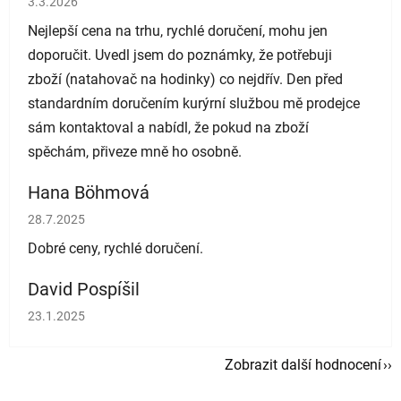
3.3.2026
Nejlepší cena na trhu, rychlé doručení, mohu jen
doporučit. Uvedl jsem do poznámky, že potřebuji
zboží (natahovač na hodinky) co nejdřív. Den před
standardním doručením kurýrní službou mě prodejce
sám kontaktoval a nabídl, že pokud na zboží
spěchám, přiveze mně ho osobně.
Hana Böhmová
Hodnocení obchodu je 5 z 5 hvězdiček.
28.7.2025
Dobré ceny, rychlé doručení.
David Pospíšil
Hodnocení obchodu je 5 z 5 hvězdiček.
23.1.2025
Zobrazit další hodnocení