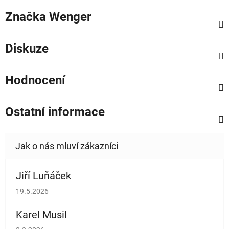
Značka
Wenger
Diskuze
Hodnocení
Ostatní informace
Jiří Luňáček
Hodnocení obchodu je 5 z 5 hvězdiček.
19.5.2026
Karel Musil
Hodnocení obchodu je 5 z 5 hvězdiček.