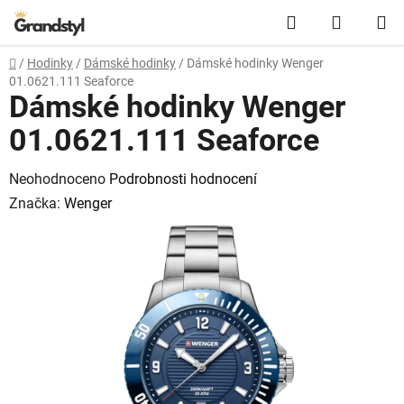
Přejít na obsah
Hledat
NÁKUPN
Domů
/
Hodinky
/
Dámské hodinky
/
Dámské hodinky Wenger
01.0621.111 Seaforce
Dámské hodinky Wenger
01.0621.111 Seaforce
Průměrné hodnocení produktu je 0,0 z 5 hvězdiček.
Neohodnoceno
Podrobnosti hodnocení
Značka:
Wenger