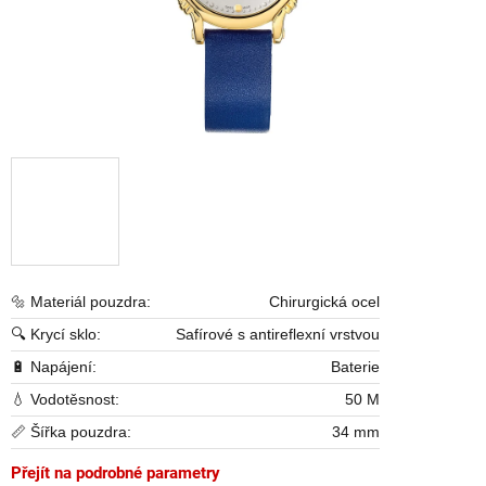
🔩 Materiál pouzdra:
Chirurgická ocel
🔍 Krycí sklo:
Safírové s antireflexní vrstvou
🔋 Napájení:
Baterie
💧 Vodotěsnost:
50 M
📏 Šířka pouzdra:
34 mm
Přejít na podrobné parametry