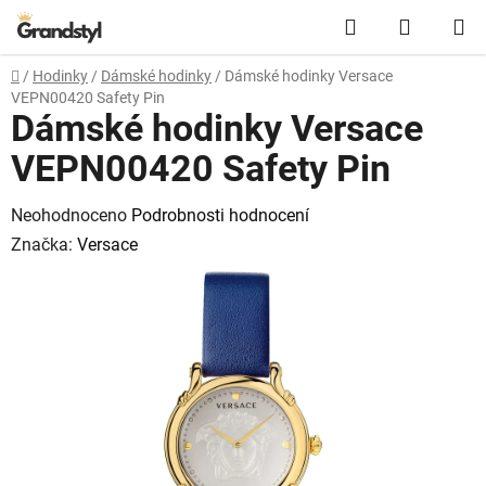
Přejít na obsah
Hledat
NÁKUPN
Domů
/
Hodinky
/
Dámské hodinky
/
Dámské hodinky Versace
VEPN00420 Safety Pin
Dámské hodinky Versace
VEPN00420 Safety Pin
Průměrné hodnocení produktu je 0,0 z 5 hvězdiček.
Neohodnoceno
Podrobnosti hodnocení
Značka:
Versace