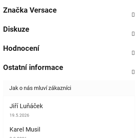
Značka
Versace
Diskuze
Hodnocení
Ostatní informace
Jiří Luňáček
Hodnocení obchodu je 5 z 5 hvězdiček.
19.5.2026
Karel Musil
Hodnocení obchodu je 5 z 5 hvězdiček.