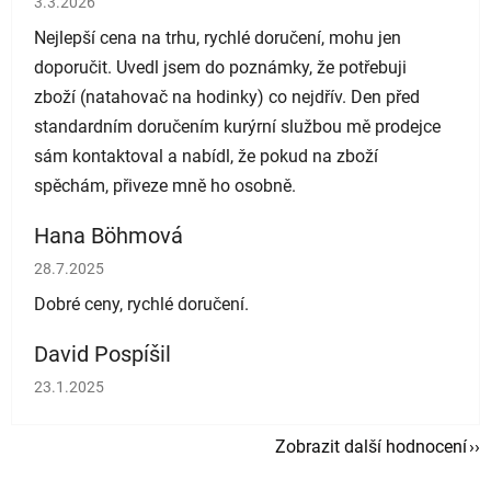
3.3.2026
Nejlepší cena na trhu, rychlé doručení, mohu jen
doporučit. Uvedl jsem do poznámky, že potřebuji
zboží (natahovač na hodinky) co nejdřív. Den před
standardním doručením kurýrní službou mě prodejce
sám kontaktoval a nabídl, že pokud na zboží
spěchám, přiveze mně ho osobně.
Hana Böhmová
Hodnocení obchodu je 5 z 5 hvězdiček.
28.7.2025
Dobré ceny, rychlé doručení.
David Pospíšil
Hodnocení obchodu je 5 z 5 hvězdiček.
23.1.2025
Zobrazit další hodnocení