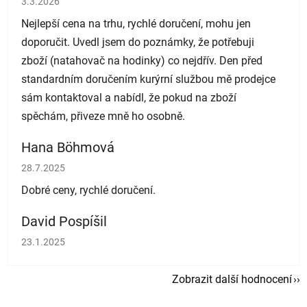
3.3.2026
Nejlepší cena na trhu, rychlé doručení, mohu jen
doporučit. Uvedl jsem do poznámky, že potřebuji
zboží (natahovač na hodinky) co nejdřív. Den před
standardním doručením kurýrní službou mě prodejce
sám kontaktoval a nabídl, že pokud na zboží
spěchám, přiveze mně ho osobně.
Hana Böhmová
Hodnocení obchodu je 5 z 5 hvězdiček.
28.7.2025
Dobré ceny, rychlé doručení.
David Pospíšil
Hodnocení obchodu je 5 z 5 hvězdiček.
23.1.2025
Zobrazit další hodnocení