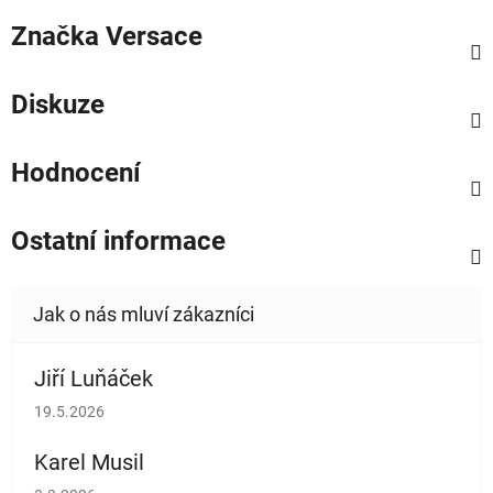
Značka
Versace
Diskuze
Hodnocení
Ostatní informace
Jiří Luňáček
Hodnocení obchodu je 5 z 5 hvězdiček.
19.5.2026
Karel Musil
Hodnocení obchodu je 5 z 5 hvězdiček.