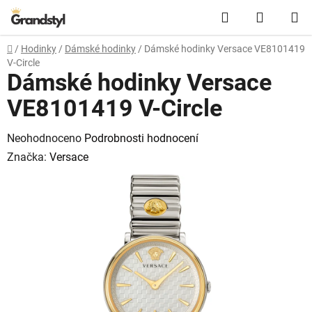
Přejít na obsah
Hledat
NÁKUPN
Domů
/
Hodinky
/
Dámské hodinky
/
Dámské hodinky Versace VE8101419
V-Circle
Dámské hodinky Versace
VE8101419 V-Circle
Průměrné hodnocení produktu je 0,0 z 5 hvězdiček.
Neohodnoceno
Podrobnosti hodnocení
Značka:
Versace