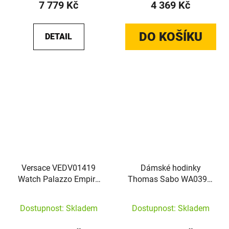
7 779 Kč
4 369 Kč
DO KOŠÍKU
DETAIL
Versace VEDV01419
Dámské hodinky
Watch Palazzo Empire
Thomas Sabo WA0395-
Greca Diamond
264-207 Divine Rainbow
Dostupnost: Skladem
Dostupnost: Skladem