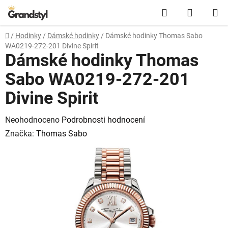
Přejít na obsah
Hledat
NÁKUPN
Domů
/
Hodinky
/
Dámské hodinky
/
Dámské hodinky Thomas Sabo
WA0219-272-201 Divine Spirit
Dámské hodinky Thomas
Sabo WA0219-272-201
Divine Spirit
Průměrné hodnocení produktu je 0,0 z 5 hvězdiček.
Neohodnoceno
Podrobnosti hodnocení
Značka:
Thomas Sabo