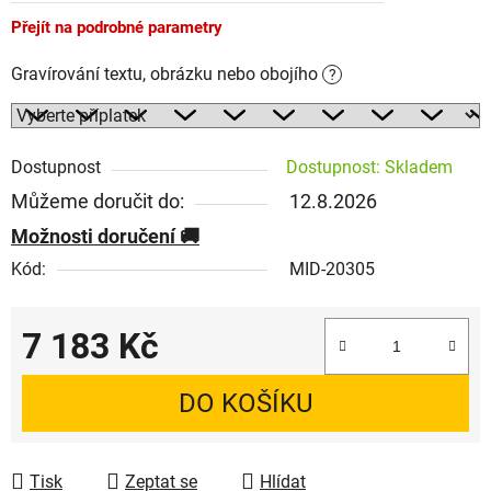
Přejít na podrobné parametry
Gravírování textu, obrázku nebo obojího
?
Dostupnost
Dostupnost: Skladem
Můžeme doručit do:
12.8.2026
Možnosti doručení
Kód:
MID-20305
7 183 Kč
Měrná cena:
DO KOŠÍKU
Tisk
Zeptat se
Hlídat