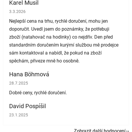
Karel Musil
Hodnocení obchodu je 5 z 5 hvězdiček.
3.3.2026
Nejlepší cena na trhu, rychlé doručení, mohu jen
doporučit. Uvedl jsem do poznámky, že potřebuji
zboží (natahovač na hodinky) co nejdřív. Den před
standardním doručením kurýrní službou mě prodejce
sám kontaktoval a nabídl, že pokud na zboží
spěchám, přiveze mně ho osobně.
Hana Böhmová
Hodnocení obchodu je 5 z 5 hvězdiček.
28.7.2025
Dobré ceny, rychlé doručení.
David Pospíšil
Hodnocení obchodu je 5 z 5 hvězdiček.
23.1.2025
Zobrazit další hodnocení