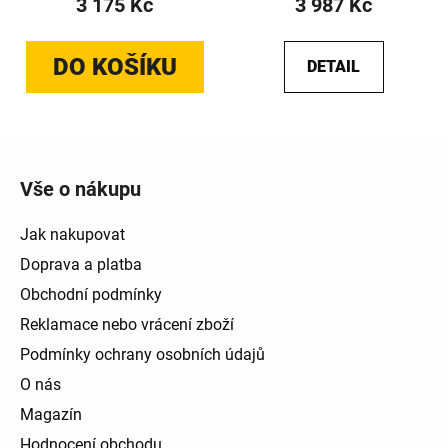
3 175 Kč
3 987 Kč
DO KOŠÍKU
DETAIL
Zápatí
Vše o nákupu
Jak nakupovat
Doprava a platba
Obchodní podmínky
Reklamace nebo vrácení zboží
Podmínky ochrany osobních údajů
O nás
Magazín
Hodnocení obchodu