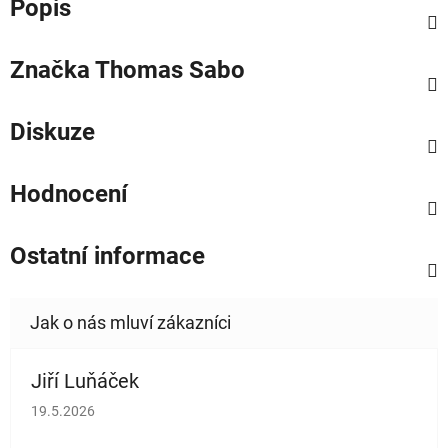
Popis
Značka
Thomas Sabo
Diskuze
Hodnocení
Ostatní informace
Jiří Luňáček
Hodnocení obchodu je 5 z 5 hvězdiček.
19.5.2026