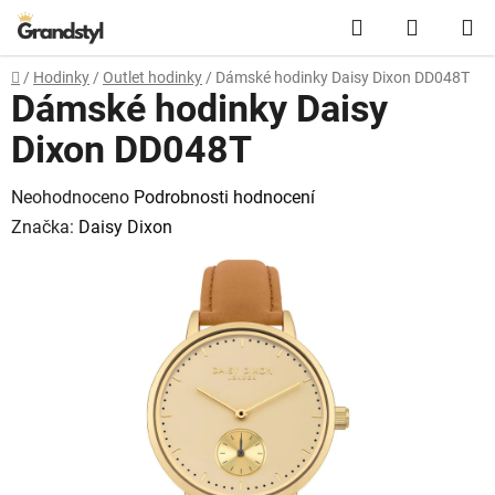
Přejít na obsah
Hledat
NÁKUPN
Domů
/
Hodinky
/
Outlet hodinky
/
Dámské hodinky Daisy Dixon DD048T
Dámské hodinky Daisy
Dixon DD048T
Průměrné hodnocení produktu je 0,0 z 5 hvězdiček.
Neohodnoceno
Podrobnosti hodnocení
Značka:
Daisy Dixon