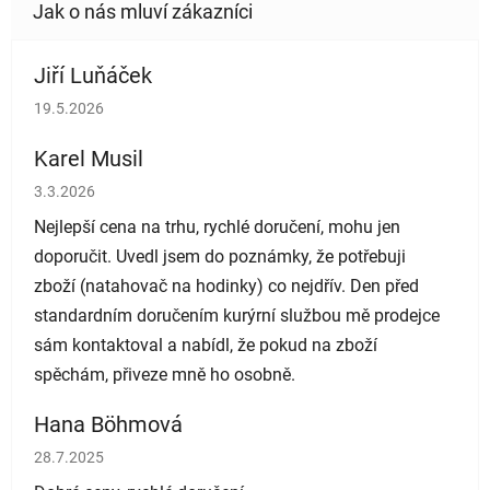
Jiří Luňáček
Hodnocení obchodu je 5 z 5 hvězdiček.
19.5.2026
Karel Musil
Hodnocení obchodu je 5 z 5 hvězdiček.
3.3.2026
Nejlepší cena na trhu, rychlé doručení, mohu jen
doporučit. Uvedl jsem do poznámky, že potřebuji
zboží (natahovač na hodinky) co nejdřív. Den před
standardním doručením kurýrní službou mě prodejce
sám kontaktoval a nabídl, že pokud na zboží
spěchám, přiveze mně ho osobně.
Hana Böhmová
Hodnocení obchodu je 5 z 5 hvězdiček.
28.7.2025