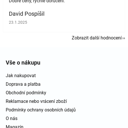
Dobré ceny, rychlé doručení.
David Pospíšil
Hodnocení obchodu je 5 z 5 hvězdiček.
23.1.2025
Zobrazit další hodnocení
Zápatí
Vše o nákupu
Jak nakupovat
Doprava a platba
Obchodní podmínky
Reklamace nebo vrácení zboží
Podmínky ochrany osobních údajů
O nás
Magazín