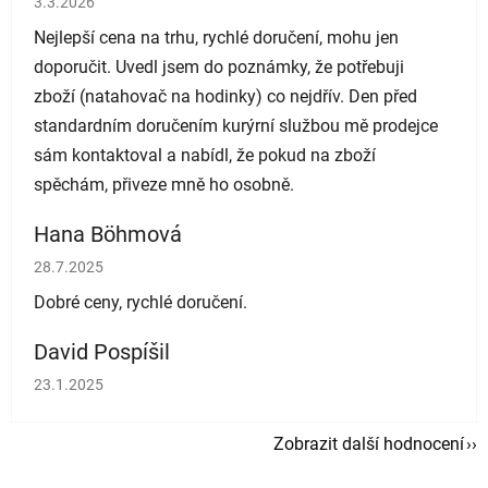
3.3.2026
Nejlepší cena na trhu, rychlé doručení, mohu jen
doporučit. Uvedl jsem do poznámky, že potřebuji
zboží (natahovač na hodinky) co nejdřív. Den před
standardním doručením kurýrní službou mě prodejce
sám kontaktoval a nabídl, že pokud na zboží
spěchám, přiveze mně ho osobně.
Hana Böhmová
Hodnocení obchodu je 5 z 5 hvězdiček.
28.7.2025
Dobré ceny, rychlé doručení.
David Pospíšil
Hodnocení obchodu je 5 z 5 hvězdiček.
23.1.2025
Zobrazit další hodnocení