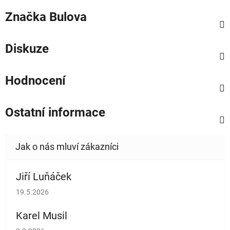
Značka
Bulova
Diskuze
Hodnocení
Ostatní informace
Jiří Luňáček
Hodnocení obchodu je 5 z 5 hvězdiček.
19.5.2026
Karel Musil
Hodnocení obchodu je 5 z 5 hvězdiček.