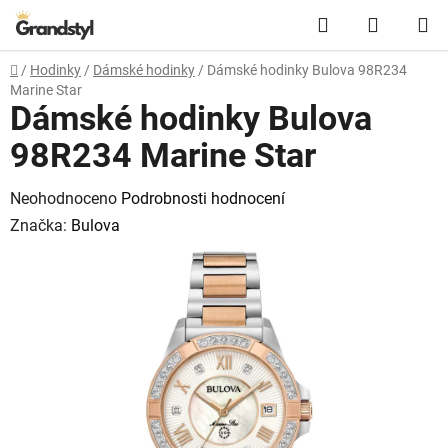
Přejít na obsah
Hledat
NÁKUPN
Domů
/
Hodinky
/
Dámské hodinky
/
Dámské hodinky Bulova 98R234
Marine Star
Dámské hodinky Bulova
98R234 Marine Star
Průměrné hodnocení produktu je 0,0 z 5 hvězdiček.
Neohodnoceno
Podrobnosti hodnocení
Značka:
Bulova