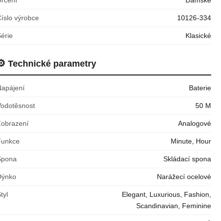
íslo výrobce
10126-334
érie
Klasické
⚙️
Technické parametry
Napájení
Baterie
Vodotěsnost
50 M
Zobrazení
Analogové
Funkce
Minute, Hour
Spona
Skládací spona
Dýnko
Narážecí ocelové
tyl
Elegant, Luxurious, Fashion,
Scandinavian, Feminine