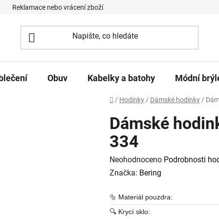
Reklamace nebo vrácení zboží
Podmínky ochrany osobních úd
blečení
Obuv
Kabelky a batohy
Módní brýl
Domů
/
Hodinky
/
Dámské hodinky
/
Dáms
Dámské hodink
334
Průměrné hodnocení produktu je
Neohodnoceno
Podrobnosti ho
Značka:
Bering
🔩 Materiál pouzdra:
🔍 Krycí sklo: