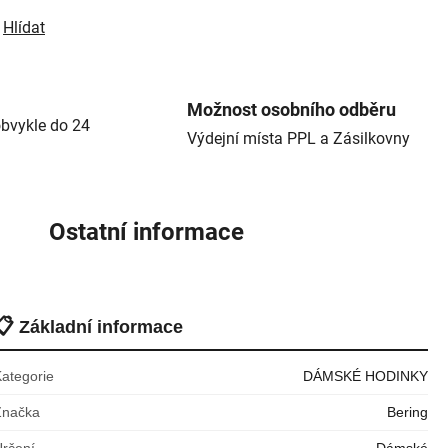
Hlídat
Možnost osobního odběru
bvykle do 24
Výdejní místa PPL a Zásilkovny
Ostatní informace
📋
Základní informace
Kategorie
DÁMSKÉ HODINKY
Značka
Bering
Určení
Dámské