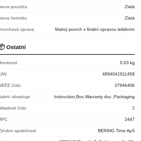
Barva pouzdra
Zlatá
Barva řemínku
Zlatá
Povrchová úprava
Matný povrch s finální úpravou leštěním
📦
Ostatní
Hmotnost
0.03 kg
EAN
4894041911458
WEEE číslo
37946406
Balení obsahuje
Instruction,Box,Warranty doc.,Packaging
kladové číslo
2
MPC
2447
Výrobní společnost
BERING Time ApS