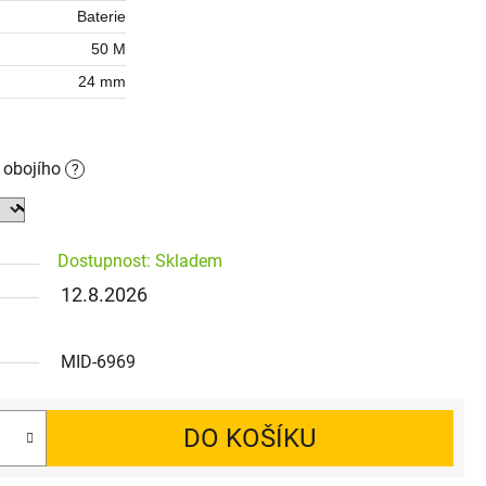
Baterie
50 M
24 mm
o obojího
?
Dostupnost: Skladem
12.8.2026
MID-6969
DO KOŠÍKU