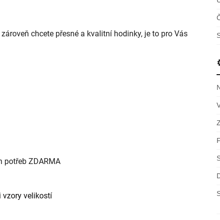
Č
ároveň chcete přesné a kvalitní hodinky, je to pro Vás
S
ch potřeb ZDARMA
S
 vzory velikostí