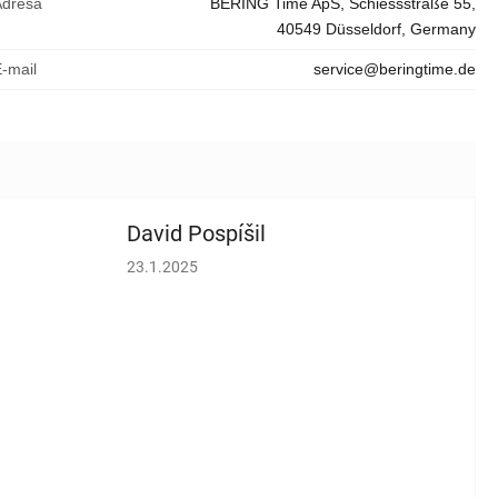
Adresa
BERING Time ApS, Schiessstraße 55,
40549 Düsseldorf, Germany
E-mail
service@beringtime.de
David Pospíšil
vězdiček.
Hodnocení obchodu je 5 z 5 hvězdiček.
23.1.2025