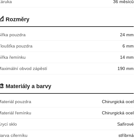
Záruka
36 měsíců
📐
Rozměry
Šířka pouzdra
24 mm
Tloušťka pouzdra
6 mm
Šířka řemínku
14 mm
Maximální obvod zápěstí
190 mm
🎨
Materiály a barvy
Materiál pouzdra
Chirurgická ocel
Materiál řemínku
Chirurgická ocel
rycí sklo
Safírové
arva ciferníku
stříbrná