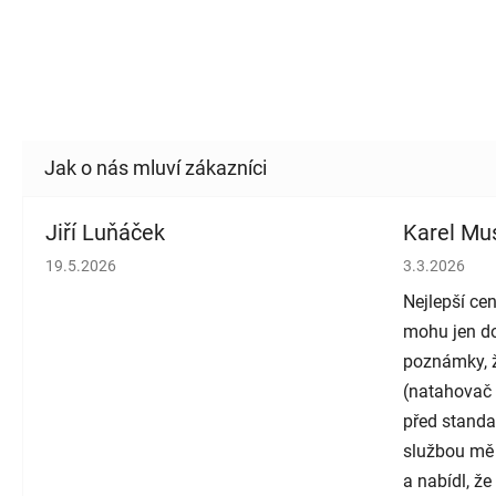
Jiří Luňáček
Karel Mus
Hodnocení obchodu je 5 z 5 hvězdiček.
Hodnocení o
19.5.2026
3.3.2026
Nejlepší cen
mohu jen do
poznámky, ž
(natahovač 
před standa
službou mě
a nabídl, ž