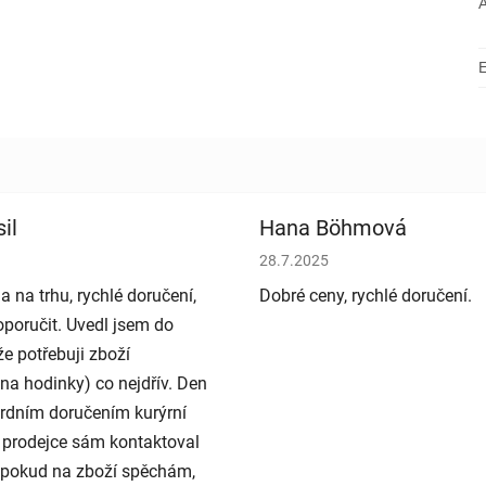
il
Hana Böhmová
bchodu je 5 z 5 hvězdiček.
Hodnocení obchodu je 5 z 5 h
28.7.2025
a na trhu, rychlé doručení,
Dobré ceny, rychlé doručení.
poručit. Uvedl jsem do
e potřebuji zboží
na hodinky) co nejdřív. Den
rdním doručením kurýrní
 prodejce sám kontaktoval
e pokud na zboží spěchám,