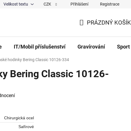
Velikost textu
CZK
Přihlášení
Registrace
ajů
O nás
Magazín
Hodnocení obchodu
Spolup
PRÁZDNÝ KOŠÍK
NÁKUPNÍ KOŠÍK
e
IT/Mobil příslušenství
Gravírování
Sport
ké hodinky Bering Classic 10126-334
y Bering Classic 10126-
 0,0 z 5 hvězdiček.
dnocení
Chirurgická ocel
Safírové