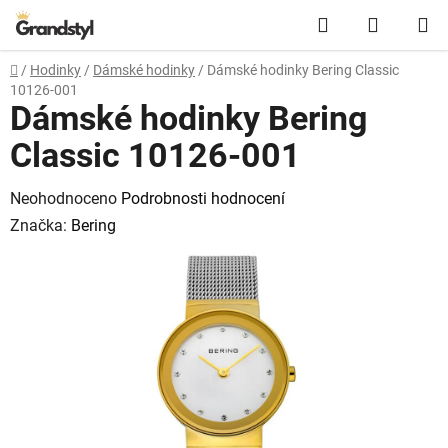
Přejít na obsah
Hledat
NÁKUPN
Domů
/
Hodinky
/
Dámské hodinky
/
Dámské hodinky Bering Classic
10126-001
Dámské hodinky Bering
Classic 10126-001
Průměrné hodnocení produktu je 0,0 z 5 hvězdiček.
Neohodnoceno
Podrobnosti hodnocení
Značka:
Bering