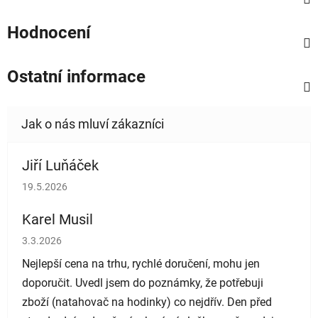
Hodnocení
Ostatní informace
Jiří Luňáček
Hodnocení obchodu je 5 z 5 hvězdiček.
19.5.2026
Karel Musil
Hodnocení obchodu je 5 z 5 hvězdiček.
3.3.2026
Nejlepší cena na trhu, rychlé doručení, mohu jen
doporučit. Uvedl jsem do poznámky, že potřebuji
zboží (natahovač na hodinky) co nejdřív. Den před