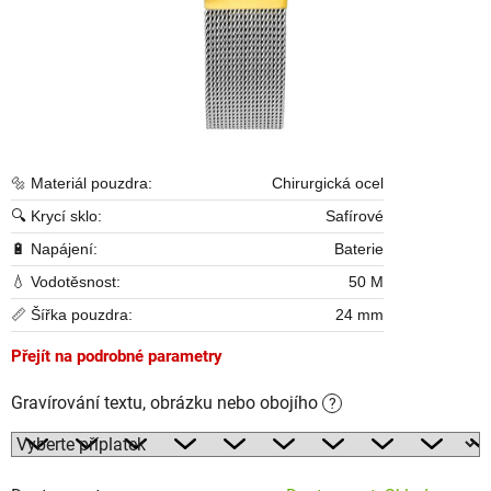
🔩 Materiál pouzdra:
Chirurgická ocel
🔍 Krycí sklo:
Safírové
🔋 Napájení:
Baterie
💧 Vodotěsnost:
50 M
📏 Šířka pouzdra:
24 mm
Přejít na podrobné parametry
Gravírování textu, obrázku nebo obojího
?