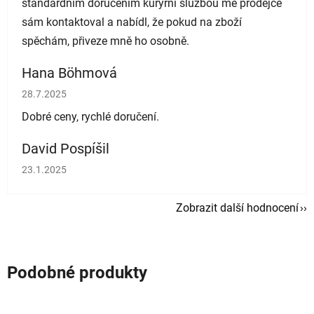
standardním doručením kurýrní službou mě prodejce
sám kontaktoval a nabídl, že pokud na zboží
spěchám, přiveze mně ho osobně.
Hana Böhmová
Hodnocení obchodu je 5 z 5 hvězdiček.
28.7.2025
Dobré ceny, rychlé doručení.
David Pospíšil
Hodnocení obchodu je 5 z 5 hvězdiček.
23.1.2025
Zobrazit další hodnocení
Podobné produkty