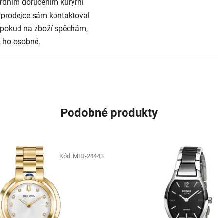
rdním doručením kurýrní
 prodejce sám kontaktoval
e pokud na zboží spěchám,
 ho osobně.
Podobné produkty
Kód:
MID-24443