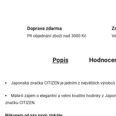
Doprava zdarma
Zá
Při objednání zboží nad 3000 Kč
Ve
Popis
Hodnoce
Japonská značka CITIZEN je jedním z největších výrobců 
Máte-li zájem o elegantní a velmi kvalitní hodinky z Japo
značku CITIZEN.
Nákupem od nás navíc získáte: