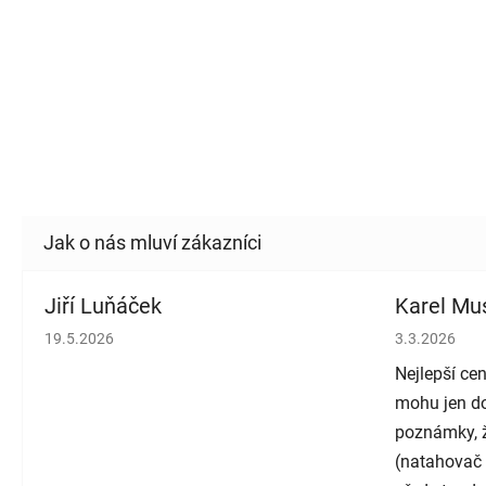
Jiří Luňáček
Karel Mus
Hodnocení obchodu je 5 z 5 hvězdiček.
Hodnocení o
19.5.2026
3.3.2026
Nejlepší cen
mohu jen do
poznámky, ž
(natahovač 