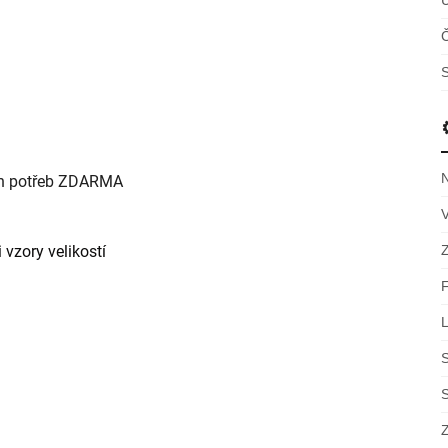
Č
S
ch potřeb ZDARMA
 vzory velikostí
S