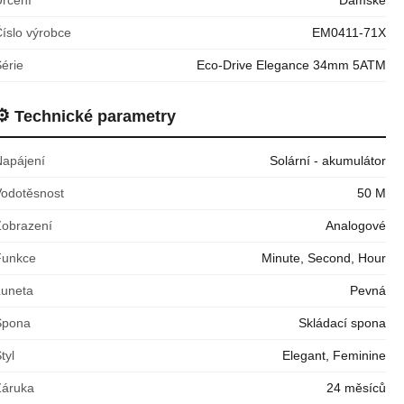
íslo výrobce
EM0411-71X
érie
Eco-Drive Elegance 34mm 5ATM
⚙️
Technické parametry
Napájení
Solární - akumulátor
Vodotěsnost
50 M
Zobrazení
Analogové
Funkce
Minute, Second, Hour
Luneta
Pevná
Spona
Skládací spona
tyl
Elegant, Feminine
Záruka
24 měsíců