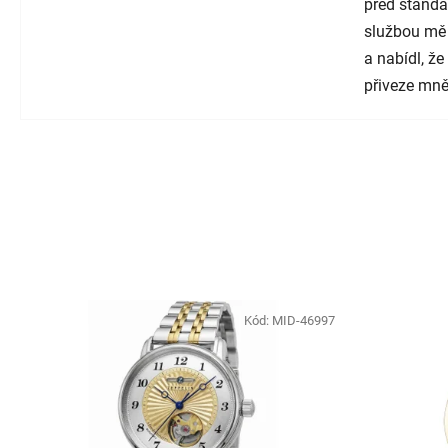
před standa
službou mě
a nabídl, ž
přiveze mně
Kód:
MID-46997