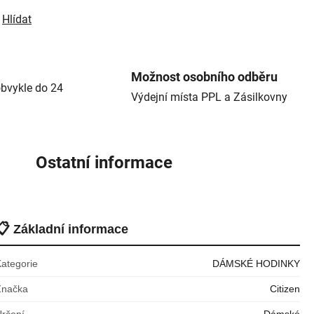
Hlídat
Možnost osobního odběru
bvykle do 24
Výdejní místa PPL a Zásilkovny
Ostatní informace
📋
Základní informace
Kategorie
DÁMSKÉ HODINKY
Značka
Citizen
Určení
Dámské