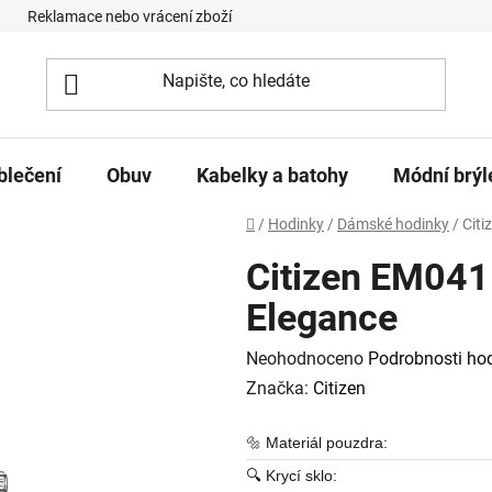
Reklamace nebo vrácení zboží
Podmínky ochrany osobních úd
blečení
Obuv
Kabelky a batohy
Módní brýl
Domů
/
Hodinky
/
Dámské hodinky
/
Citi
Citizen EM041
Elegance
Průměrné hodnocení produktu je
Neohodnoceno
Podrobnosti ho
Značka:
Citizen
🔩 Materiál pouzdra:
🔍 Krycí sklo: