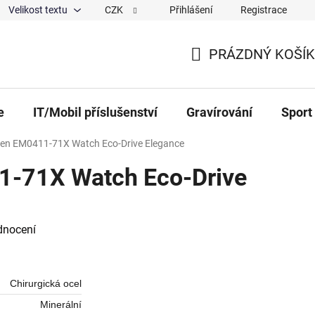
Velikost textu
CZK
Přihlášení
Registrace
ajů
O nás
Magazín
Hodnocení obchodu
Spolup
PRÁZDNÝ KOŠÍK
NÁKUPNÍ KOŠÍK
e
IT/Mobil příslušenství
Gravírování
Sport
zen EM0411-71X Watch Eco-Drive Elegance
1-71X Watch Eco-Drive
 0,0 z 5 hvězdiček.
dnocení
Chirurgická ocel
Minerální