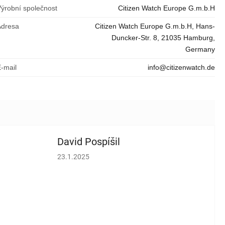
Výrobní společnost
Citizen Watch Europe G.m.b.H
Adresa
Citizen Watch Europe G.m.b.H, Hans-
Duncker-Str. 8, 21035 Hamburg,
Germany
E-mail
info@citizenwatch.de
David Pospíšil
vězdiček.
Hodnocení obchodu je 5 z 5 hvězdiček.
23.1.2025