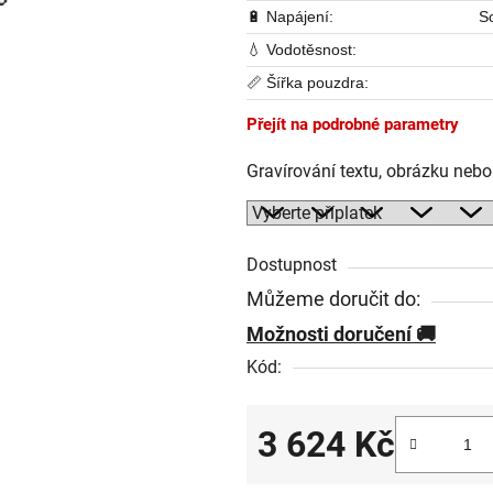
🔋 Napájení:
So
💧 Vodotěsnost:
📏 Šířka pouzdra:
Přejít na podrobné parametry
Gravírování textu, obrázku neb
Dostupnost
Můžeme doručit do:
Možnosti doručení
Kód:
3 624 Kč
Měrná cena: