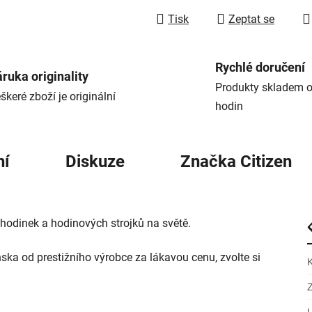
Tisk
Zeptat se
Rychlé doručení
ruka originality
Produkty skladem o
škeré zboží je originální
hodin
ní
Diskuze
Značka
Citizen
hodinek a hodinových strojků na světě.
nska od prestižního výrobce za lákavou cenu, zvolte si