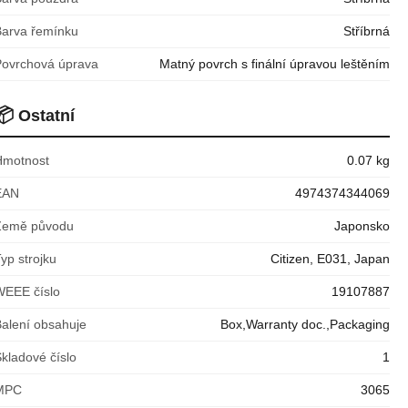
Barva řemínku
Stříbrná
Povrchová úprava
Matný povrch s finální úpravou leštěním
📦
Ostatní
Hmotnost
0.07 kg
EAN
4974374344069
Země původu
Japonsko
yp strojku
Citizen, E031, Japan
WEEE číslo
19107887
Balení obsahuje
Box,Warranty doc.,Packaging
kladové číslo
1
MPC
3065