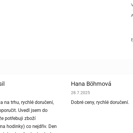
il
Hana Böhmová
bchodu je 5 z 5 hvězdiček.
Hodnocení obchodu je 5 z 5 h
28.7.2025
a na trhu, rychlé doručení,
Dobré ceny, rychlé doručení.
poručit. Uvedl jsem do
e potřebuji zboží
na hodinky) co nejdřív. Den