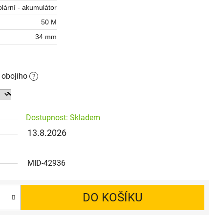
lární - akumulátor
50 M
34 mm
o obojího
?
Dostupnost: Skladem
13.8.2026
MID-42936
DO KOŠÍKU