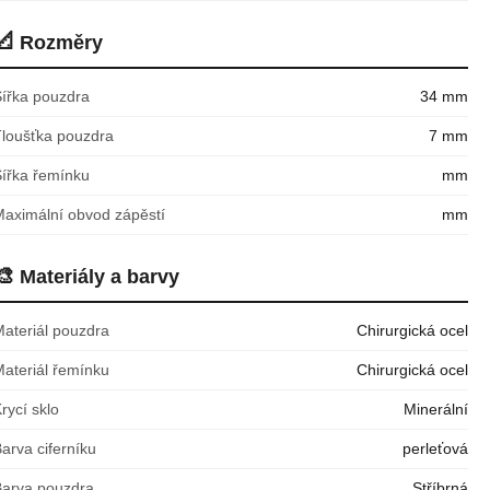
📐
Rozměry
Šířka pouzdra
34 mm
Tloušťka pouzdra
7 mm
Šířka řemínku
mm
Maximální obvod zápěstí
mm
🎨
Materiály a barvy
Materiál pouzdra
Chirurgická ocel
Materiál řemínku
Chirurgická ocel
rycí sklo
Minerální
arva ciferníku
perleťová
Barva pouzdra
Stříbrná