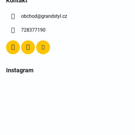
Kontakt
obchod
@
grandstyl.cz
728377190
Instagram