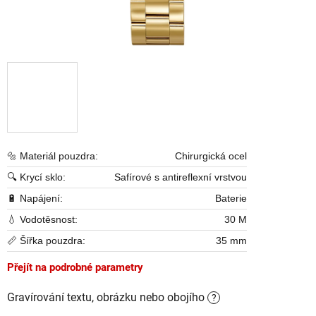
🔩 Materiál pouzdra:
Chirurgická ocel
🔍 Krycí sklo:
Safírové s antireflexní vrstvou
🔋 Napájení:
Baterie
💧 Vodotěsnost:
30 M
📏 Šířka pouzdra:
35 mm
Přejít na podrobné parametry
Gravírování textu, obrázku nebo obojího
?