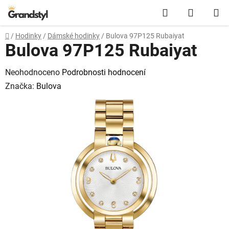
Přejít na obsah
Hledat
NÁKUPN
Domů
/
Hodinky
/
Dámské hodinky
/
Bulova 97P125 Rubaiyat
Bulova 97P125 Rubaiyat
Průměrné hodnocení produktu je 0,0 z 5 hvězdiček.
Neohodnoceno
Podrobnosti hodnocení
Značka:
Bulova