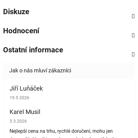
Diskuze
Hodnocení
Ostatní informace
Jiří Luňáček
Hodnocení obchodu je 5 z 5 hvězdiček.
19.5.2026
Karel Musil
Hodnocení obchodu je 5 z 5 hvězdiček.
3.3.2026
Nejlepší cena na trhu, rychlé doručení, mohu jen