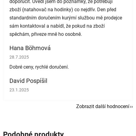
doporučit. Uvedl jsem do poznámky, že potřebuji
zboží (natahovač na hodinky) co nejdřív. Den před
standardním doručením kurýrní službou mě prodejce
sám kontaktoval a nabídl, že pokud na zboží
spěchám, přiveze mně ho osobně.
Hana Böhmová
Hodnocení obchodu je 5 z 5 hvězdiček.
28.7.2025
Dobré ceny, rychlé doručení.
David Pospíšil
Hodnocení obchodu je 5 z 5 hvězdiček.
23.1.2025
Zobrazit další hodnocení
Podobné produkty