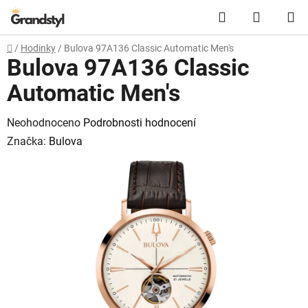
Přejít na obsah
Hledat
NÁKUPN
Domů
/
Hodinky
/
Bulova 97A136 Classic Automatic Men's
Bulova 97A136 Classic
Automatic Men's
Průměrné hodnocení produktu je 0,0 z 5 hvězdiček.
Neohodnoceno
Podrobnosti hodnocení
Značka:
Bulova