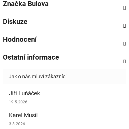
Značka
Bulova
Diskuze
Hodnocení
Ostatní informace
Jiří Luňáček
Hodnocení obchodu je 5 z 5 hvězdiček.
19.5.2026
Karel Musil
Hodnocení obchodu je 5 z 5 hvězdiček.
3.3.2026