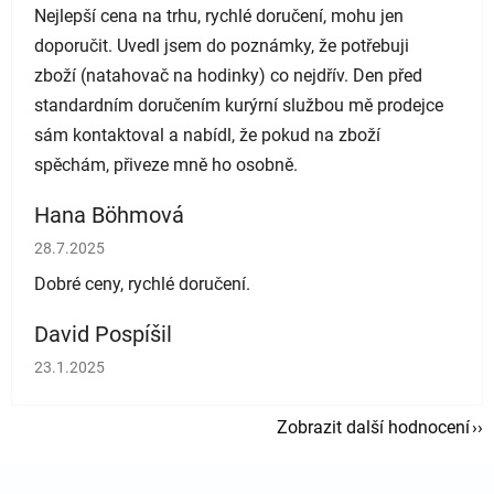
Nejlepší cena na trhu, rychlé doručení, mohu jen
doporučit. Uvedl jsem do poznámky, že potřebuji
zboží (natahovač na hodinky) co nejdřív. Den před
standardním doručením kurýrní službou mě prodejce
sám kontaktoval a nabídl, že pokud na zboží
spěchám, přiveze mně ho osobně.
Hana Böhmová
Hodnocení obchodu je 5 z 5 hvězdiček.
28.7.2025
Dobré ceny, rychlé doručení.
David Pospíšil
Hodnocení obchodu je 5 z 5 hvězdiček.
23.1.2025
Zobrazit další hodnocení
Zápatí