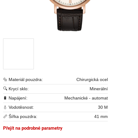
🔩 Materiál pouzdra:
Chirurgická ocel
🔍 Krycí sklo:
Minerální
🔋 Napájení:
Mechanické - automat
💧 Vodotěsnost:
30 M
📏 Šířka pouzdra:
41 mm
Přejít na podrobné parametry