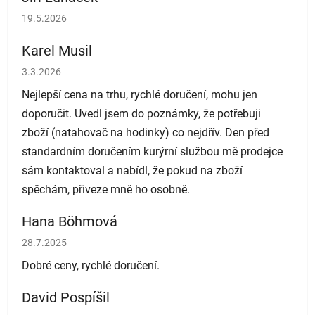
Hodnocení obchodu je 5 z 5 hvězdiček.
19.5.2026
Karel Musil
Hodnocení obchodu je 5 z 5 hvězdiček.
3.3.2026
Nejlepší cena na trhu, rychlé doručení, mohu jen
doporučit. Uvedl jsem do poznámky, že potřebuji
zboží (natahovač na hodinky) co nejdřív. Den před
standardním doručením kurýrní službou mě prodejce
sám kontaktoval a nabídl, že pokud na zboží
spěchám, přiveze mně ho osobně.
Hana Böhmová
Hodnocení obchodu je 5 z 5 hvězdiček.
28.7.2025
Dobré ceny, rychlé doručení.
David Pospíšil