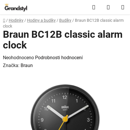
Přejít na obsah
Hledat
NÁKUPN
Domů
/
Hodinky
/
Hodiny a budíky
/
Budíky
/
Braun BC12B classic alarm
clock
Braun BC12B classic alarm
clock
Průměrné hodnocení produktu je 0,0 z 5 hvězdiček.
Neohodnoceno
Podrobnosti hodnocení
Značka:
Braun