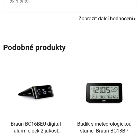
Hodnocení obchodu je 5 z 5 hvězdiček.
23.1.2025
Zobrazit další hodnocení
Podobné produkty
Braun BC16BEU digital
Budík s meteorologickou
alarm clock 2.jakost
stanicí Braun BC13BP
vrácené zboží