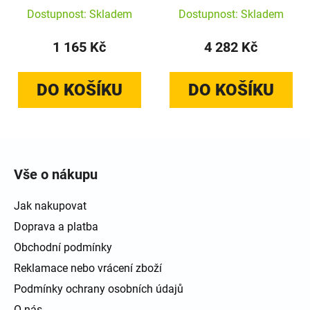
Dostupnost: Skladem
Dostupnost: Skladem
1 165 Kč
4 282 Kč
DO KOŠÍKU
DO KOŠÍKU
Zápatí
Vše o nákupu
Jak nakupovat
Doprava a platba
Obchodní podmínky
Reklamace nebo vrácení zboží
Podmínky ochrany osobních údajů
O nás