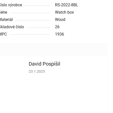
Číslo výrobce
RS-2022-8BL
Série
Watch box
Materiál
Wood
Skladové číslo
26
MPC
1936
David Pospíšil
vězdiček.
Hodnocení obchodu je 5 z 5 hvězdiček.
23.1.2025