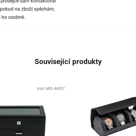
 prodejce sám kontaktoval
e pokud na zboží spěchám,
 ho osobně.
Související produkty
Kód:
MID-44537