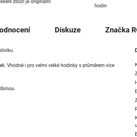
škeré zboží je originální
hodin
odnocení
Diskuze
Značka
R
liníku.
k. Vhodné i pro velmi velké hodinky s průměrem více
říbrnou.