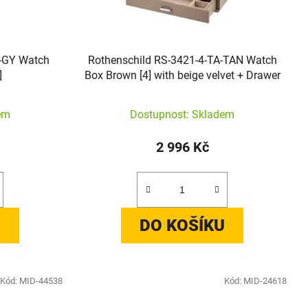
L-GY Watch
Rothenschild RS-3421-4-TA-TAN Watch
]
Box Brown [4] with beige velvet + Drawer
em
Dostupnost: Skladem
2 996 Kč
U
DO KOŠÍKU
Kód:
MID-44538
Kód:
MID-24618