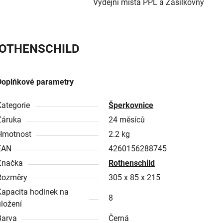
Výdejní místa PPL a Zásilkovny
OTHENSCHILD
Doplňkové parametry
Kategorie
Šperkovnice
Záruka
24 měsíců
Hmotnost
2.2 kg
EAN
4260156288745
Značka
Rothenschild
Rozměry
305 x 85 x 215
Kapacita hodinek na
8
uložení
Barva
Černá