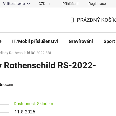
Velikost textu
CZK
Přihlášení
Registrace
ajů
O nás
Magazín
Hodnocení obchodu
Spolup
PRÁZDNÝ KOŠÍK
NÁKUPNÍ KOŠÍK
e
IT/Mobil příslušenství
Gravírování
Sport
dinky Rothenschild RS-2022-8BL
y Rothenschild RS-2022-
 0,0 z 5 hvězdiček.
dnocení
Dostupnost: Skladem
11.8.2026