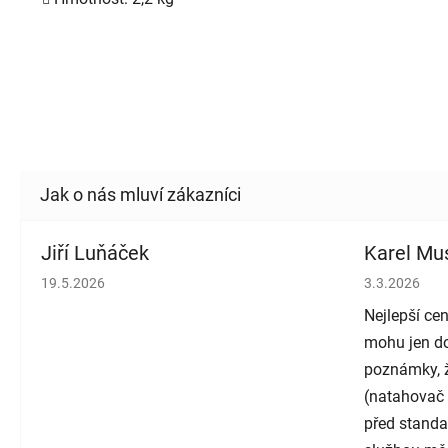
Jiří Luňáček
Karel Mus
Hodnocení obchodu je 5 z 5 hvězdiček.
Hodnocení o
19.5.2026
3.3.2026
Nejlepší cen
mohu jen do
poznámky, ž
(natahovač 
před standa