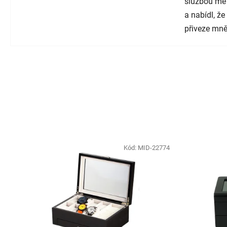
službou mě
a nabídl, ž
přiveze mně
Kód:
MID-22774