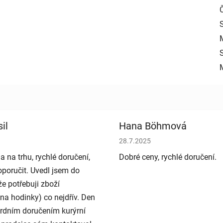
il
Hana Böhmová
bchodu je 5 z 5 hvězdiček.
Hodnocení obchodu je 5 z 5 h
28.7.2025
a na trhu, rychlé doručení,
Dobré ceny, rychlé doručení.
poručit. Uvedl jsem do
e potřebuji zboží
na hodinky) co nejdřív. Den
rdním doručením kurýrní