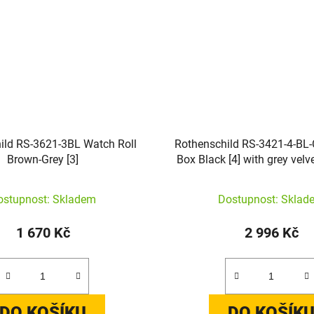
ild RS-3621-3BL Watch Roll
Rothenschild RS-3421-4-BL
Brown-Grey [3]
Box Black [4] with grey velv
ostupnost: Skladem
Dostupnost: Sklad
1 670 Kč
2 996 Kč
DO KOŠÍKU
DO KOŠÍK