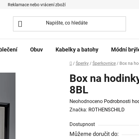
Reklamace nebo vrácení zboží
Podmínky ochrany osobních úd
blečení
Obuv
Kabelky a batohy
Módní brýl
Domů
/
Šperky
/
Šperkovnice
/
Box na ho
Box na hodink
8BL
Průměrné hodnocení produktu je
Neohodnoceno
Podrobnosti ho
Značka:
ROTHENSCHILD
Dostupnost
Můžeme doručit do: