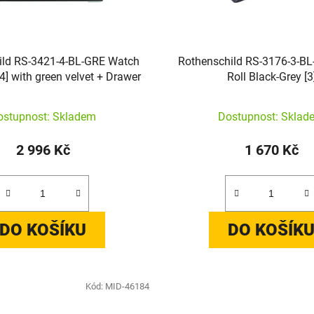
ild RS-3421-4-BL-GRE Watch
Rothenschild RS-3176-3-B
4] with green velvet + Drawer
Roll Black-Grey [3
ostupnost: Skladem
Dostupnost: Sklad
2 996 Kč
1 670 Kč
DO KOŠÍKU
DO KOŠÍK
Kód:
MID-46184