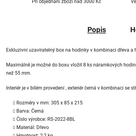
Při objednání zboží nad 3000 Kč
Ve
Popis
H
Exkluzivní uzavíratelný box na hodinky v kombinaci dřeva a h
Maximálně je možné do boxu vložit 8 ks náramkových hodine
než 55 mm.
Interiér je v bílém provedení , exteriér černá v kombinaci se st
Rozměry v mm: 305 x 85 x 215
Barva: Černá
Číslo výrobce: RS-2022-8BL
Materiál: Dřevo
Hmotnost: 2,2 kg