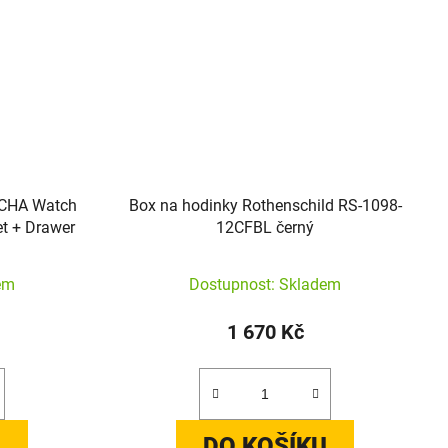
-CHA Watch
Box na hodinky Rothenschild RS-1098-
et + Drawer
12CFBL černý
em
Dostupnost: Skladem
1 670 Kč
U
DO KOŠÍKU