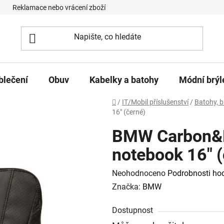
Reklamace nebo vrácení zboží
Podmínky ochrany osobních úd
blečení
Obuv
Kabelky a batohy
Módní brýl
Domů
/
IT/Mobil příslušenství
/
Batohy, 
16" (černé)
BMW Carbon&Pe
notebook 16" (
Průměrné hodnocení produktu je
Neohodnoceno
Podrobnosti ho
Značka:
BMW
Dostupnost