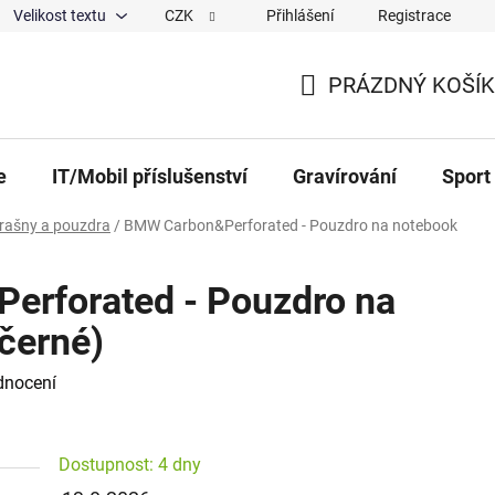
Velikost textu
CZK
Přihlášení
Registrace
ajů
O nás
Magazín
Hodnocení obchodu
Spolup
PRÁZDNÝ KOŠÍK
NÁKUPNÍ KOŠÍK
e
IT/Mobil příslušenství
Gravírování
Sport
brašny a pouzdra
/
BMW Carbon&Perforated - Pouzdro na notebook
rforated - Pouzdro na
černé)
 0,0 z 5 hvězdiček.
dnocení
Dostupnost: 4 dny