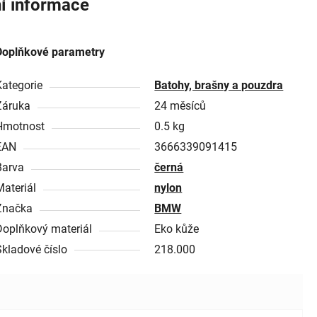
í informace
Doplňkové parametry
Kategorie
Batohy, brašny a pouzdra
Záruka
24 měsíců
Hmotnost
0.5 kg
EAN
3666339091415
Barva
černá
Materiál
nylon
Značka
BMW
Doplňkový materiál
Eko kůže
Skladové číslo
218.000