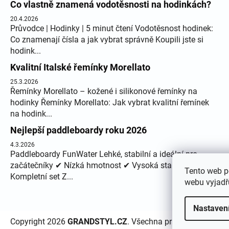
Co vlastně znamená vodotěsnosti na hodinkách?
20.4.2026
Průvodce | Hodinky | 5 minut čtení Vodotěsnost hodinek:
Co znamenají čísla a jak vybrat správně Koupili jste si
hodink...
Kvalitní Italské řemínky Morellato
25.3.2026
Řemínky Morellato – kožené i silikonové řemínky na
hodinky Řemínky Morellato: Jak vybrat kvalitní řemínek
na hodink...
Nejlepší paddleboardy roku 2026
4.3.2026
Paddleboardy FunWater Lehké, stabilní a ideální pro
začátečníky ✔ Nízká hmotnost ✔ Vysoká stabilita ✔
Tento web p
Kompletní set Z...
webu vyjadřu
Nastaven
Copyright 2026
GRANDSTYL.CZ
. Všechna práva vyhrazena.