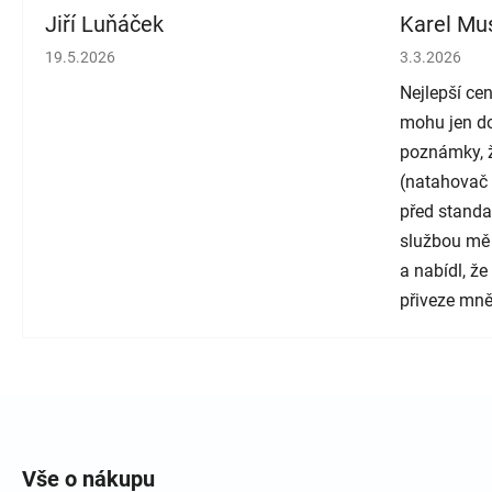
Jiří Luňáček
Karel Mus
Hodnocení obchodu je 5 z 5 hvězdiček.
Hodnocení o
19.5.2026
3.3.2026
Nejlepší cen
mohu jen do
poznámky, ž
(natahovač 
před standa
službou mě
a nabídl, ž
přiveze mně
Zápatí
Vše o nákupu