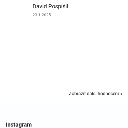
David Pospíšil
vězdiček.
Hodnocení obchodu je 5 z 5 hvězdiček.
23.1.2025
Zobrazit další hodnocení
Instagram