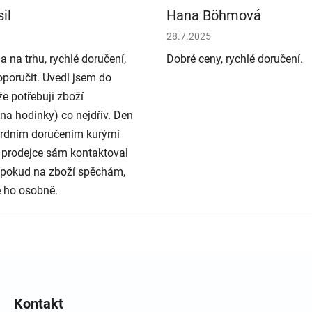
il
Hana Böhmová
bchodu je 5 z 5 hvězdiček.
Hodnocení obchodu je 5 z 5 h
28.7.2025
a na trhu, rychlé doručení,
Dobré ceny, rychlé doručení.
poručit. Uvedl jsem do
e potřebuji zboží
na hodinky) co nejdřív. Den
rdním doručením kurýrní
 prodejce sám kontaktoval
e pokud na zboží spěchám,
 ho osobně.
Kontakt