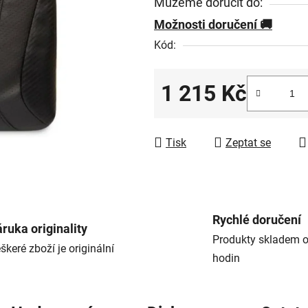
Můžeme doručit do:
Možnosti doručení
Kód:
1 215 Kč
Měrná cena:
Tisk
Zeptat se
Rychlé doručení
ruka originality
Produkty skladem o
škeré zboží je originální
hodin