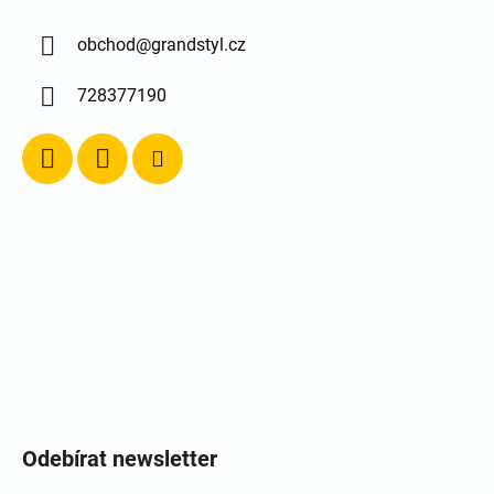
obchod
@
grandstyl.cz
728377190
Odebírat newsletter