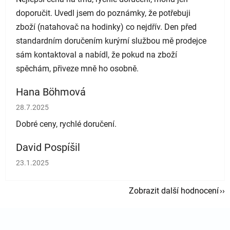
doporučit. Uvedl jsem do poznámky, že potřebuji
zboží (natahovač na hodinky) co nejdřív. Den před
standardním doručením kurýrní službou mě prodejce
sám kontaktoval a nabídl, že pokud na zboží
spěchám, přiveze mně ho osobně.
Hana Böhmová
Hodnocení obchodu je 5 z 5 hvězdiček.
28.7.2025
Dobré ceny, rychlé doručení.
David Pospíšil
Hodnocení obchodu je 5 z 5 hvězdiček.
23.1.2025
Zobrazit další hodnocení
Zápatí