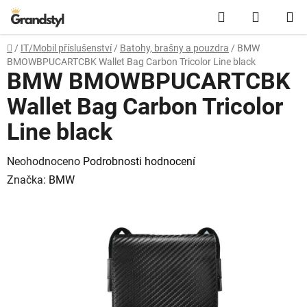
Přejít na obsah
Hledat
NÁKUPN
Domů
/
IT/Mobil příslušenství
/
Batohy, brašny a pouzdra
/
BMW
BMOWBPUCARTCBK Wallet Bag Carbon Tricolor Line black
BMW BMOWBPUCARTCBK
Wallet Bag Carbon Tricolor
Line black
Průměrné hodnocení produktu je 0,0 z 5 hvězdiček.
Neohodnoceno
Podrobnosti hodnocení
Značka:
BMW