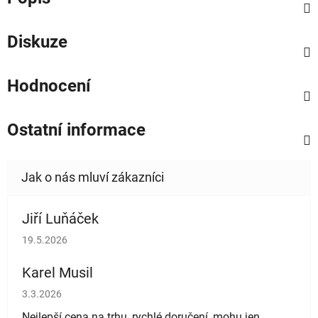
Diskuze
Hodnocení
Ostatní informace
Jiří Luňáček
Hodnocení obchodu je 5 z 5 hvězdiček.
19.5.2026
Karel Musil
Hodnocení obchodu je 5 z 5 hvězdiček.
3.3.2026
Nejlepší cena na trhu, rychlé doručení, mohu jen