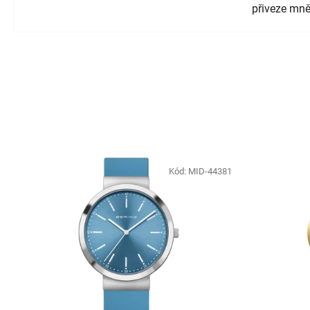
přiveze mně
Kód:
MID-44381