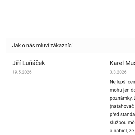
Jiří Luňáček
Karel Mus
Hodnocení obchodu je 5 z 5 hvězdiček.
Hodnocení o
19.5.2026
3.3.2026
Nejlepší cen
mohu jen do
poznámky, ž
(natahovač 
před standa
službou mě
a nabídl, ž