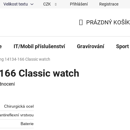
Velikost textu
CZK
Přihlášení
Registrace
ajů
O nás
Magazín
Hodnocení obchodu
Spolup
PRÁZDNÝ KOŠÍK
NÁKUPNÍ KOŠÍK
e
IT/Mobil příslušenství
Gravírování
Sport
ng 14134-166 Classic watch
166 Classic watch
 0,0 z 5 hvězdiček.
dnocení
Chirurgická ocel
antireflexní vrstvou
Baterie