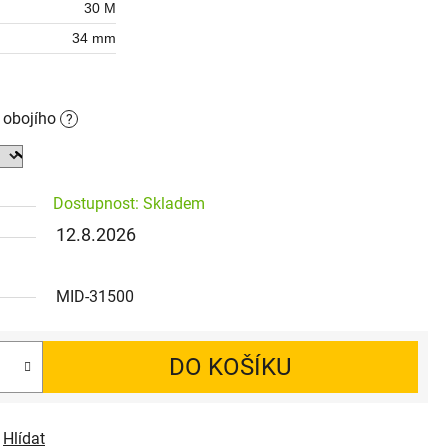
30 M
34 mm
o obojího
?
Dostupnost: Skladem
12.8.2026
MID-31500
DO KOŠÍKU
Hlídat