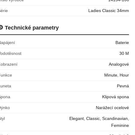
érie
Ladies Classic 34mm
⚙️
Technické parametry
Napájení
Baterie
Vodotěsnost
30 M
Zobrazení
Analogové
Funkce
Minute, Hour
Luneta
Pevná
Spona
Klipová spona
Dýnko
Narážecí ocelové
tyl
Elegant, Classic, Scandinavian,
Feminine