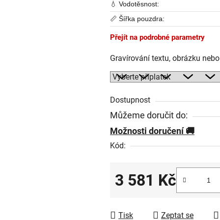
💧 Vodotěsnost:
📏 Šířka pouzdra:
Přejít na podrobné parametry
Gravírování textu, obrázku neb
Dostupnost
Můžeme doručit do:
Možnosti doručení
Kód:
3 581 Kč
Měrná cena:
Tisk
Zeptat se