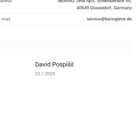
Adresa
BERING Time ApS, Schiessstraße 55,
40549 Düsseldorf, Germany
E-mail
service@beringtime.de
David Pospíšil
vězdiček.
Hodnocení obchodu je 5 z 5 hvězdiček.
23.1.2025