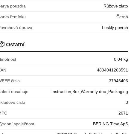
Barva pouzdra
Růžové zlato
Barva řemínku
Černá
Povrchová úprava
Lesklý povrch
📦
Ostatní
Hmotnost
0.04 kg
EAN
4894041203591
WEEE číslo
37946406
Balení obsahuje
Instruction,Box,Warranty doc.,Packaging
kladové číslo
3
MPC
2671
Výrobní společnost
BERING Time ApS