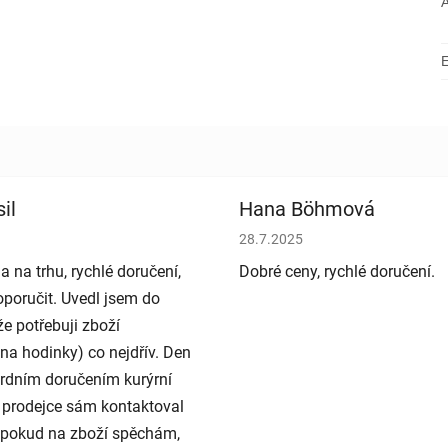
il
Hana Böhmová
bchodu je 5 z 5 hvězdiček.
Hodnocení obchodu je 5 z 5 h
28.7.2025
a na trhu, rychlé doručení,
Dobré ceny, rychlé doručení.
poručit. Uvedl jsem do
e potřebuji zboží
na hodinky) co nejdřív. Den
rdním doručením kurýrní
 prodejce sám kontaktoval
e pokud na zboží spěchám,