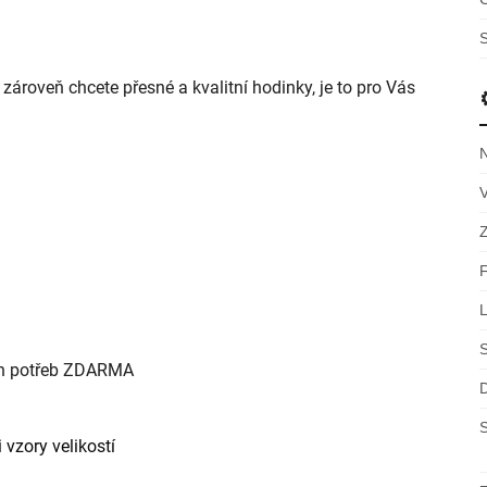
S
ároveň chcete přesné a kvalitní hodinky, je to pro Vás
ch potřeb ZDARMA
S
 vzory velikostí