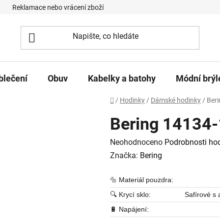
Reklamace nebo vrácení zboží
Podmínky ochrany osobních úd
blečení
Obuv
Kabelky a batohy
Módní brýl
Domů
/
Hodinky
/
Dámské hodinky
/
Beri
Bering 14134-
Průměrné hodnocení produktu je
Neohodnoceno
Podrobnosti ho
Značka:
Bering
🔩 Materiál pouzdra:
🔍 Krycí sklo:
Safírové s 
🔋 Napájení: