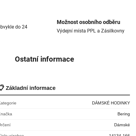
Možnost osobního odběru
bvykle do 24
Výdejní místa PPL a Zásilkovny
Ostatní informace
📋
Základní informace
Kategorie
DÁMSKÉ HODINKY
Značka
Bering
Určení
Dámské
íslo výrobce
14134-166