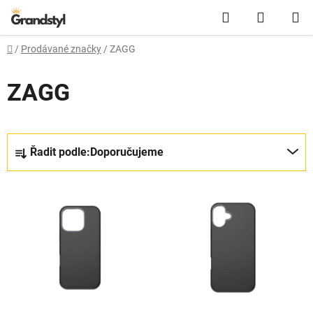
Přejít na obsah
Hledat
NÁKUPN
Domů
/
Prodávané značky
/
ZAGG
ZAGG
Řazení produktů
Řadit podle:
Doporučujeme
Výpis produktů