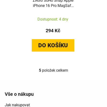
ZAGG SoHo Snap Apple
iPhone 16 Pro MagSafe
(blue)
Dostupnost: 4 dny
294 Kč
DO KOŠÍKU
5
položek celkem
Ovládací prvky výpisu
Zápatí
Vše o nákupu
Jak nakupovat