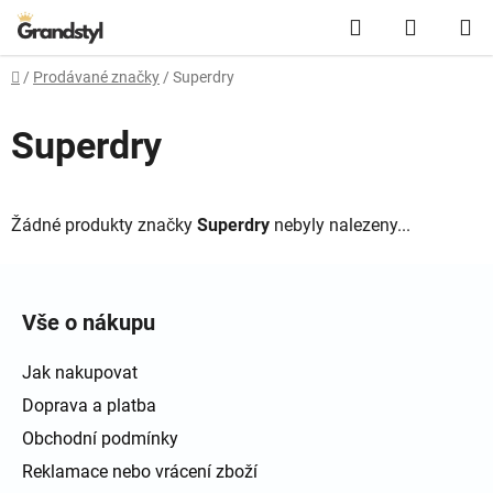
Přejít na obsah
Hledat
NÁKUPN
Domů
/
Prodávané značky
/
Superdry
Superdry
Žádné produkty značky
Superdry
nebyly nalezeny...
Zápatí
Vše o nákupu
Jak nakupovat
Doprava a platba
Obchodní podmínky
Reklamace nebo vrácení zboží