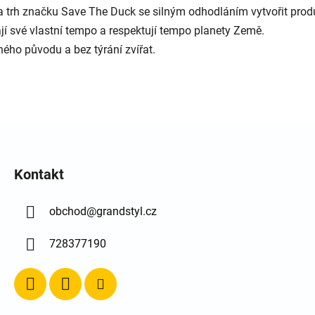
na trh značku Save The Duck se silným odhodláním vytvořit produ
své vlastní tempo a respektují tempo planety Země.
ého původu a bez týrání zvířat.
Kontakt
obchod
@
grandstyl.cz
728377190