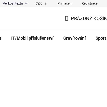
Velikost textu
CZK
Přihlášení
Registrace
ajů
O nás
Magazín
Hodnocení obchodu
Spolup
PRÁZDNÝ KOŠÍK
NÁKUPNÍ KOŠÍK
e
IT/Mobil příslušenství
Gravírování
Sport