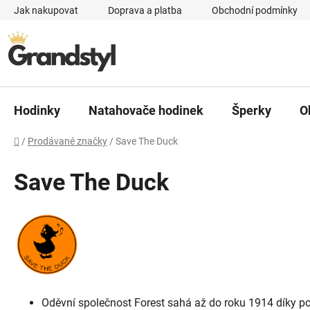
Přejít na obsah
Jak nakupovat
Doprava a platba
Obchodní podmínky
Hodinky
Natahovače hodinek
Šperky
O
Domů
/
Prodávané značky
/
Save The Duck
Save The Duck
Oděvní společnost Forest sahá až do roku 1914 díky p