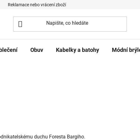
Reklamace nebo vrácení zboží
Podmínky ochrany osobních úd
blečení
Obuv
Kabelky a batohy
Módní brýl
odnikatelskému duchu Foresta Bargiho.