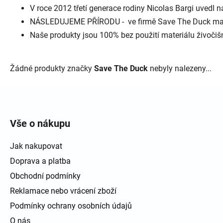
V roce 2012 třetí generace rodiny Nicolas Bargi uvedl 
NÁSLEDUJEME PŘÍRODU - ve firmě Save The Duck mají 
Naše produkty jsou 100% bez použití materiálu živočišn
Žádné produkty značky
Save The Duck
nebyly nalezeny...
Zápatí
Vše o nákupu
Jak nakupovat
Doprava a platba
Obchodní podmínky
Reklamace nebo vrácení zboží
Podmínky ochrany osobních údajů
O nás