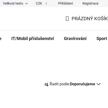
Velikost textu
CZK
Přihlášení
Registrace
ajů
O nás
Magazín
Hodnocení obchodu
Spolup
PRÁZDNÝ KOŠÍK
NÁKUPNÍ KOŠÍK
e
IT/Mobil příslušenství
Gravírování
Sport
Řazení produktů
Řadit podle:
Doporučujeme