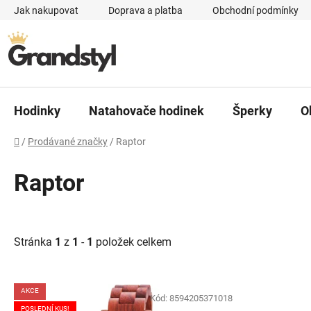
Přejít na obsah
Jak nakupovat
Doprava a platba
Obchodní podmínky
Hodinky
Natahovače hodinek
Šperky
O
Domů
/
Prodávané značky
/
Raptor
Raptor
Stránka
1
z
1
-
1
položek celkem
Výpis produktů
AKCE
Kód:
8594205371018
POSLEDNÍ KUS!