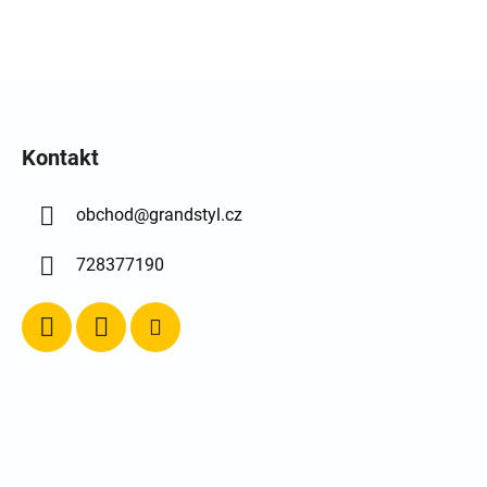
Ovládací prvky výpisu
Kontakt
obchod
@
grandstyl.cz
728377190