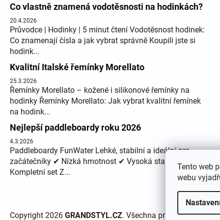
Co vlastně znamená vodotěsnosti na hodinkách?
20.4.2026
Průvodce | Hodinky | 5 minut čtení Vodotěsnost hodinek:
Co znamenají čísla a jak vybrat správně Koupili jste si
hodink...
Kvalitní Italské řemínky Morellato
25.3.2026
Řemínky Morellato – kožené i silikonové řemínky na
hodinky Řemínky Morellato: Jak vybrat kvalitní řemínek
na hodink...
Nejlepší paddleboardy roku 2026
4.3.2026
Paddleboardy FunWater Lehké, stabilní a ideální pro
začátečníky ✔ Nízká hmotnost ✔ Vysoká stabilita ✔
Tento web p
Kompletní set Z...
webu vyjadřu
Nastaven
Copyright 2026
GRANDSTYL.CZ
. Všechna práva vyhrazena.