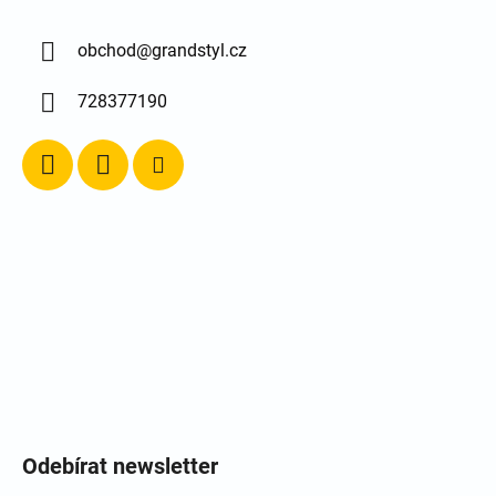
obchod
@
grandstyl.cz
728377190
Odebírat newsletter