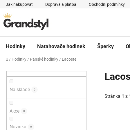
Přejít na obsah
Jak nakupovat
Doprava a platba
Obchodní podmínky
Hodinky
Natahovače hodinek
Šperky
O
Domů
/
Hodinky
/
Pánské hodinky
/
Lacoste
Postranní panel
Lacos
Na skladě
0
Stránka
1
z
Akce
0
Výpis p
Novinka
0