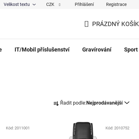
Velikost textu
CZK
Přihlášení
Registrace
ajů
O nás
Magazín
Hodnocení obchodu
Spolup
PRÁZDNÝ KOŠÍK
NÁKUPNÍ KOŠÍK
e
IT/Mobil příslušenství
Gravírování
Sport
Řazení produktů
Řadit podle:
Nejprodávanější
Kód:
2011001
Kód:
2010752