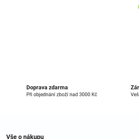
Doprava zdarma
Zár
Při objednání zboží nad 3000 Kč
Veš
Zápatí
Vše o nákupu