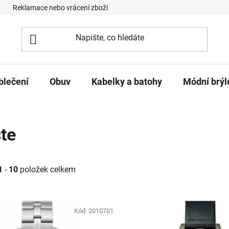
Reklamace nebo vrácení zboží
Podmínky ochrany osobních úd
blečení
Obuv
Kabelky a batohy
Módní brýl
te
1
-
10
položek celkem
roduktů
Kód:
2010701