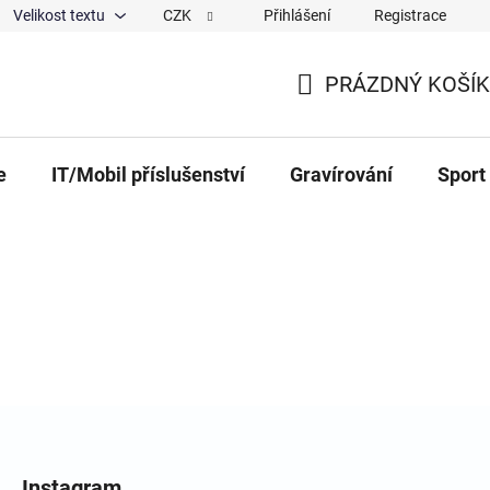
Velikost textu
CZK
Přihlášení
Registrace
ajů
O nás
Magazín
Hodnocení obchodu
Spolup
PRÁZDNÝ KOŠÍK
NÁKUPNÍ KOŠÍK
e
IT/Mobil příslušenství
Gravírování
Sport
Instagram