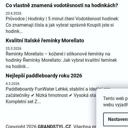
Co vlastně znamená vodotěsnosti na hodinkách?
20.4.2026
Průvodce | Hodinky | 5 minut čtení Vodotěsnost hodinek:
Co znamenají čísla a jak vybrat správně Koupili jste si
hodink...
Kvalitní Italské řemínky Morellato
25.3.2026
Řemínky Morellato – kožené i silikonové řemínky na
hodinky Řemínky Morellato: Jak vybrat kvalitní řemínek
na hodink...
Nejlepší paddleboardy roku 2026
4.3.2026
Paddleboardy FunWater Lehké, stabilní a ideální pro
začátečníky ✔ Nízká hmotnost ✔ Vysoká stabilita ✔
Tento web p
Kompletní set Z...
webu vyjadřu
Nastaven
Copyright 2026
GRANDSTYL.CZ
. Všechna práva vyhrazena.