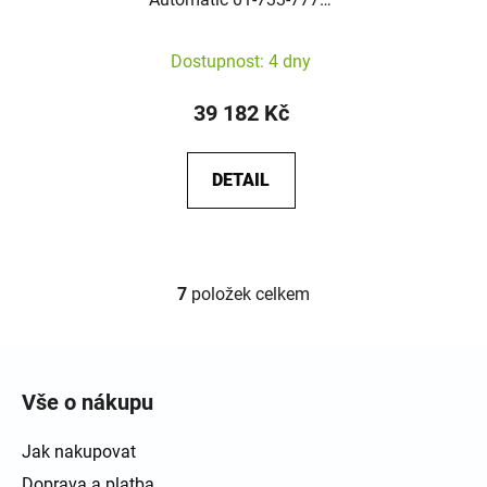
4137-07-8-18-05P
Dostupnost: 4 dny
39 182 Kč
DETAIL
7
položek celkem
Ovládací prvky výpisu
Zápatí
Vše o nákupu
Jak nakupovat
Doprava a platba