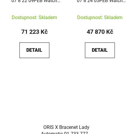
07 8 22 09PEB Watch
07 8 24 05PEB Watch
Aquis Date Automatic
Aquis Date Automatic
41,5mm
43,5mm
Dostupnost: Skladem
Dostupnost: Skladem
71 223 Kč
47 870 Kč
DETAIL
DETAIL
ORIS X Bracenet Lady
Automatic 01-733-7770-