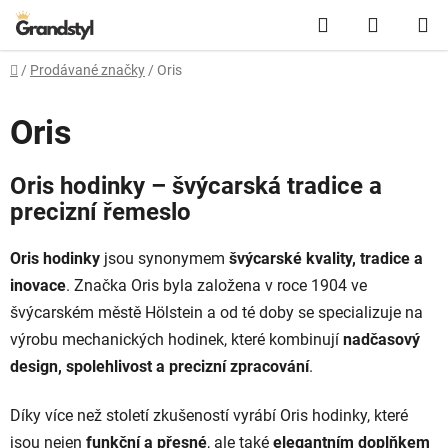
Přejít na obsah
Hledat
NÁKUPN
Domů
/
Prodávané značky
/
Oris
Oris
Oris hodinky – švýcarská tradice a
precizní řemeslo
Oris hodinky
jsou synonymem
švýcarské kvality, tradice a
inovace
. Značka Oris byla založena v roce 1904 ve
švýcarském městě Hölstein a od té doby se specializuje na
výrobu mechanických hodinek, které kombinují
nadčasový
design, spolehlivost a precizní zpracování
.
Díky více než století zkušeností vyrábí Oris hodinky, které
jsou nejen
funkční a přesné
, ale také
elegantním doplňkem