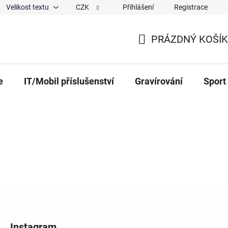
Velikost textu
CZK
Přihlášení
Registrace
ajů
O nás
Magazín
Hodnocení obchodu
Spolup
PRÁZDNÝ KOŠÍK
NÁKUPNÍ KOŠÍK
e
IT/Mobil příslušenství
Gravírování
Sport
Instagram