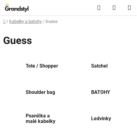
Přejít na obsah
Hledat
NÁKUPN
Domů
/
Kabelky a batohy
/
Guess
Guess
Tote / Shopper
Satchel
Shoulder bag
BATOHY
Psaníčka a
Ledvinky
malé kabelky