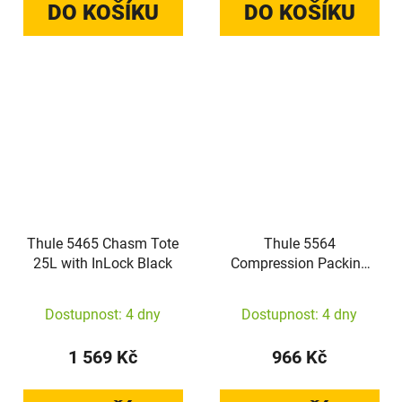
DO KOŠÍKU
DO KOŠÍKU
Thule 5465 Chasm Tote
Thule 5564
25L with InLock Black
Compression Packing
Cube Set gentle beige
Dostupnost: 4 dny
Dostupnost: 4 dny
1 569 Kč
966 Kč