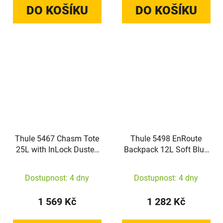
DO KOŠÍKU
DO KOŠÍKU
Thule 5467 Chasm Tote
Thule 5498 EnRoute
25L with InLock Dusted
Backpack 12L Soft Blue
Orange
/Darkest Blue
Dostupnost: 4 dny
Dostupnost: 4 dny
1 569 Kč
1 282 Kč