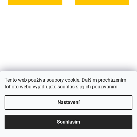
Thule 5213 Chasm
Thule 5438 Aion Toiletry
Tento web používá soubory cookie. Dalším procházením
Duffel Bag 30L Golden
Bag Dark Slate
tohoto webu vyjadřujete souhlas s jejich používáním.
Brown
Dostupnost: 4 dny
Dostupnost: 4 dny
Nastavení
2 799 Kč
1 285 Kč
Souhlasím
DO KOŠÍKU
DO KOŠÍKU