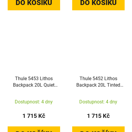
DO KOŠÍKU
DO KOŠÍKU
Thule 5453 Lithos
Thule 5452 Lithos
Backpack 20L Quiet
Backpack 20L Tinted
Green/Darkest Green
Taupe/Nuanced Brown
Dostupnost: 4 dny
Dostupnost: 4 dny
1 715 Kč
1 715 Kč