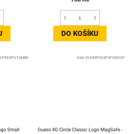
U
DO KOŠÍKU
CPSE4PGT4MBK
Kód:
GUHMPSE4P4PGRSGP
ogo Small
Guess 4G Circle Classic Logo MagSafe -