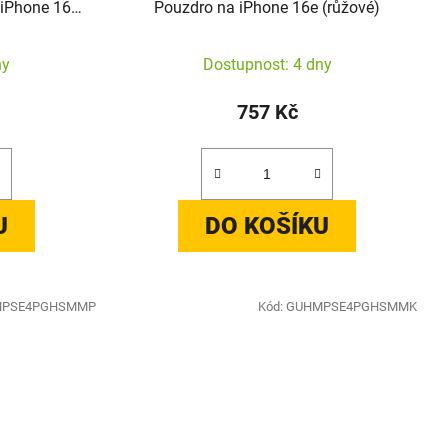
 iPhone 16e
Pouzdro na iPhone 16e (růžové)
ny
Dostupnost: 4 dny
757 Kč
U
DO KOŠÍKU
PSE4PGHSMMP
Kód:
GUHMPSE4PGHSMMK