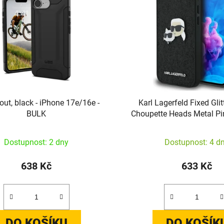
ut, black - iPhone 17e/16e -
Karl Lagerfeld Fixed Glit
BULK
Choupette Heads Metal Pi
pro iPhone 16e (če
Dostupnost: 2 dny
Dostupnost: 4 d
638 Kč
633 Kč
DO KOŠÍKU
DO KOŠÍK