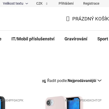
Velikost textu
CZK
Přihlášení
Registrace
ajů
O nás
Magazín
Hodnocení obchodu
Spolup
PRÁZDNÝ KOŠÍK
NÁKUPNÍ KOŠÍK
e
IT/Mobil příslušenství
Gravírování
Sport
Řazení produktů
Řadit podle:
Nejprodávanější
HCPSE4PFGKCPK
Kód:
KLHMPSE4SKCHTCP