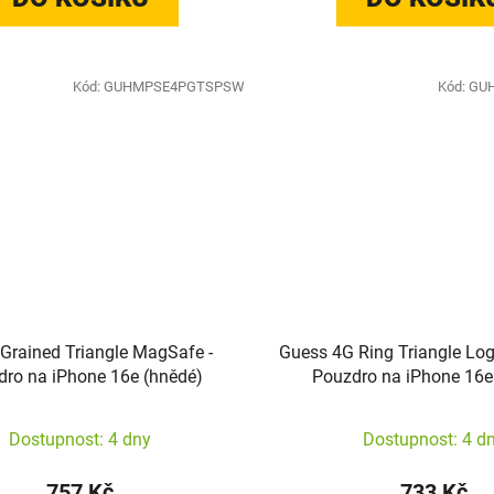
Kód:
GUHMPSE4PGTSPSW
Kód:
GU
Grained Triangle MagSafe -
Guess 4G Ring Triangle Lo
ro na iPhone 16e (hnědé)
Pouzdro na iPhone 16e
Dostupnost: 4 dny
Dostupnost: 4 d
757 Kč
733 Kč