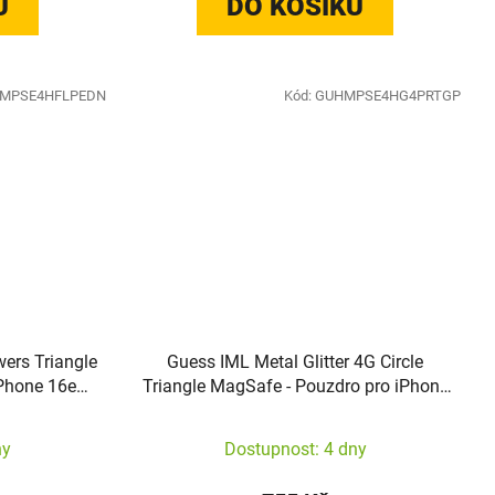
U
DO KOŠÍKU
MPSE4HFLPEDN
Kód:
GUHMPSE4HG4PRTGP
wers Triangle
Guess IML Metal Glitter 4G Circle
Phone 16e
Triangle MagSafe - Pouzdro pro iPhone
16e (růžové)
ny
Dostupnost: 4 dny