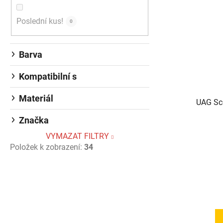
Poslední kus!
0
Barva
Kompatibilní s
Materiál
UAG Sco
Značka
VYMAZAT FILTRY
Položek k zobrazení:
34