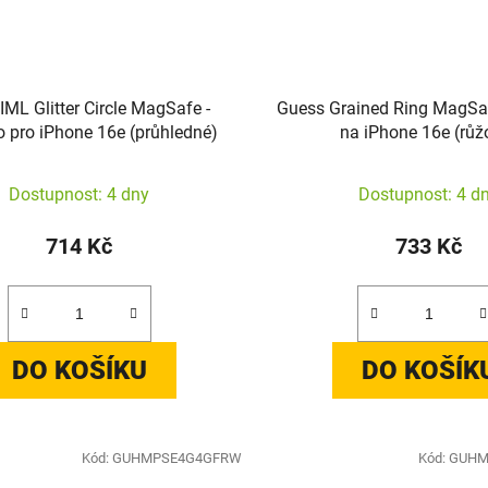
IML Glitter Circle MagSafe -
Guess Grained Ring MagSa
 pro iPhone 16e (průhledné)
na iPhone 16e (růž
Dostupnost: 4 dny
Dostupnost: 4 d
714 Kč
733 Kč
DO KOŠÍKU
DO KOŠÍK
Kód:
GUHMPSE4G4GFRW
Kód:
GUHM