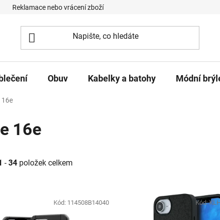
Reklamace nebo vrácení zboží
Podmínky ochrany osobních úd
blečení
Obuv
Kabelky a batohy
Módní brýl
 16e
e 16e
1
-
34
položek celkem
roduktů
Kód:
114508B14040
Kód:
KL