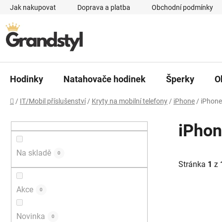
Přejít na obsah
Jak nakupovat
Doprava a platba
Obchodní podmínky
Hodinky
Natahovače hodinek
Šperky
O
Domů
/
IT/Mobil příslušenství
/
Kryty na mobilní telefony
/
iPhone
/
iPhone
Postranní panel
iPhon
Na skladě
0
Stránka
1
z
Akce
0
Výpis p
Novinka
0