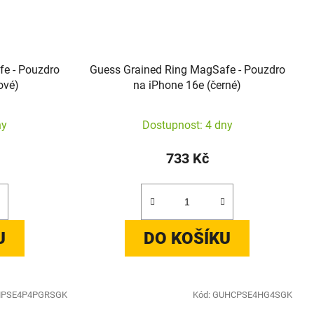
fe - Pouzdro
Guess Grained Ring MagSafe - Pouzdro
ové)
na iPhone 16e (černé)
ny
Dostupnost: 4 dny
733 Kč
U
DO KOŠÍKU
PSE4P4PGRSGK
Kód:
GUHCPSE4HG4SGK