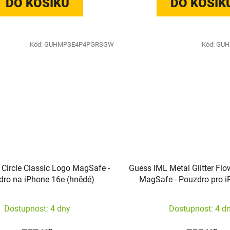
DO KOŠÍKU
DO KOŠÍK
Kód:
GUHMPSE4P4PGRSGW
Kód:
GUH
Circle Classic Logo MagSafe -
Guess IML Metal Glitter Flo
ro na iPhone 16e (hnědé)
MagSafe - Pouzdro pro i
(zelené)
Dostupnost: 4 dny
Dostupnost: 4 d