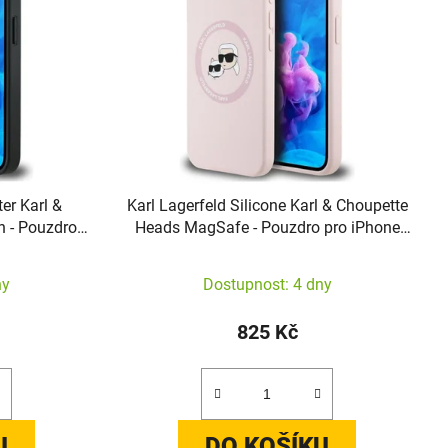
ter Karl &
Karl Lagerfeld Silicone Karl & Choupette
n - Pouzdro
Heads MagSafe - Pouzdro pro iPhone
rné)
16e (růžové)
ny
Dostupnost: 4 dny
825 Kč
U
DO KOŠÍKU