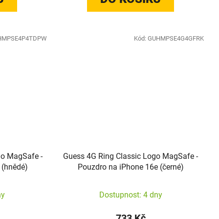
HMPSE4P4TDPW
Kód:
GUHMPSE4G4GFRK
go MagSafe -
Guess 4G Ring Classic Logo MagSafe -
 (hnědé)
Pouzdro na iPhone 16e (černé)
ny
Dostupnost: 4 dny
733 Kč