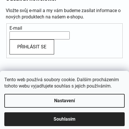
Vložte svůj e-mail a my vám budeme zasílat informace o
nových produktech na našem e-shopu.
E-mail
PŘIHLÁSIT SE
Přijímáme online platby
Tento web používá soubory cookie. Dalším procházením
tohoto webu vyjadřujete souhlas s jejich používáním.
Nastavení
Vytvořil Shoptet
Souhlasím
Copyright 2026
GRANDSTYL.CZ
. Všechna práva
vyhrazena.