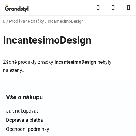
Přejít na obsah
Hledat
NÁKUPN
Domů
/
Prodávané značky
/
IncantesimoDesign
IncantesimoDesign
Žádné produkty značky
IncantesimoDesign
nebyly
nalezeny...
Zápatí
Vše o nákupu
Jak nakupovat
Doprava a platba
Obchodní podmínky