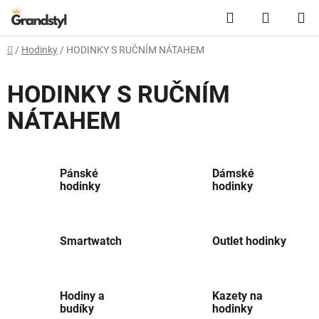
Přejít na obsah
Hledat
NÁKUPN
Domů
/
Hodinky
/
HODINKY S RUČNÍM NÁTAHEM
HODINKY S RUČNÍM
NÁTAHEM
Pánské
Dámské
hodinky
hodinky
Smartwatch
Outlet hodinky
Hodiny a
Kazety na
budíky
hodinky