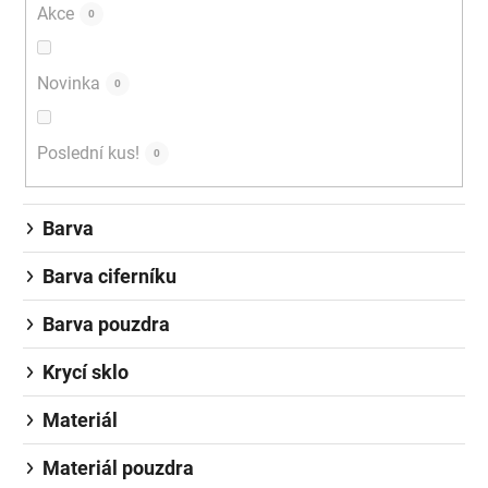
Akce
0
Novinka
0
Poslední kus!
0
Barva
Barva ciferníku
Barva pouzdra
Krycí sklo
Materiál
Materiál pouzdra