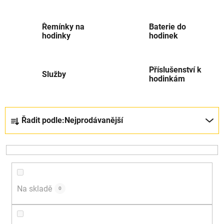
Řemínky na
Baterie do
hodinky
hodinek
Příslušenství k
Služby
hodinkám
Řazení produktů
Řadit podle:
Nejprodávanější
Na skladě
0