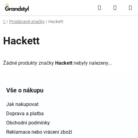
Přejít na obsah
Hledat
NÁKUPN
Domů
/
Prodávané značky
/
Hackett
Hackett
Žádné produkty značky
Hackett
nebyly nalezeny...
Zápatí
Vše o nákupu
Jak nakupovat
Doprava a platba
Obchodní podmínky
Reklamace nebo vrácení zboží