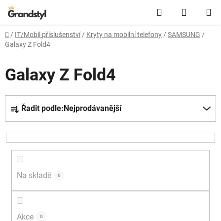
Přejít na obsah
Hledat
NÁKUPN
Domů
/
IT/Mobil příslušenství
/
Kryty na mobilní telefony
/
SAMSUNG
/
Galaxy Z Fold4
Galaxy Z Fold4
Řazení produktů
Řadit podle:
Nejprodávanější
Na skladě
0
Akce
0