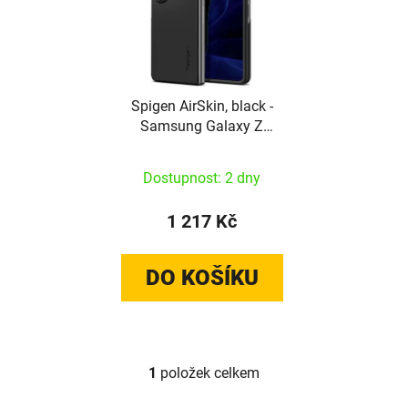
Spigen AirSkin, black -
Samsung Galaxy Z
Fold4
Dostupnost: 2 dny
1 217 Kč
DO KOŠÍKU
1
položek celkem
Ovládací prvky výpisu