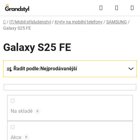
Přejít na obsah
Hledat
NÁKUPN
Domů
/
IT/Mobil příslušenství
/
Kryty na mobilní telefony
/
SAMSUNG
/
Galaxy S25 FE
Galaxy S25 FE
Řazení produktů
Řadit podle:
Nejprodávanější
Na skladě
0
Akce
0