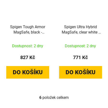
Spigen Tough Armor
Spigen Ultra Hybrid
MagSafe, black -
MagSafe, clear white -
Samsung Galaxy S25 FE
Samsung Galaxy S25 FE
Dostupnost: 2 dny
Dostupnost: 2 dny
827 Kč
771 Kč
DO KOŠÍKU
DO KOŠÍKU
6
položek celkem
Ovládací prvky výpisu